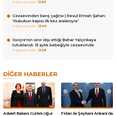
6 Ağustos 2026
12:50
Cezaevinden barış çağrısı | Resul Emrah Şahan:
‘Hukukun kapısı ilk kez aralanıyor’
6 Ağustos 2026
12:40
İsviçre’nin sınır dışı ettiği Bahar Yalçınkaya
tutuklandı: 15 aylık bebeğiyle cezaevinde
6 Ağustos 2026
12:28
DIĞER HABERLER
Adalet Bakanı Gürlek Uğur
Fidan ile Şeybani Ankara’da