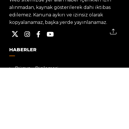
alınmadan, kaynak gösterilerek dahi iktibas
edilemez. Kanuna aykırı ve izinsiz olarak
kopyalanamaz, başka yerde yayınlanamaz.
HABERLER
Dünya – Diplomasi
Kültür Sanat
Ekonomi – Emek
Bilim & Teknoloji
Spor
KVKK BILGILENDIRMESI