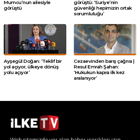
Mumcu’nun ailesiyle
görüştü: ‘Suriye’nin
görüştü
güvenliği hepimizin ortak
sorumluluğu’
Ayşegül Doğan: ‘Teklif bir
Cezaevinden barış çağrısı |
yol açıyor, ülkeye dönüş
Resul Emrah Şahan:
yolu açıyor’
‘Hukukun kapısı ilk kez
aralanıyor’
Web sitemizde yer alan haber içerikleri izin