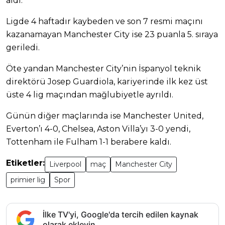
aldı.
Ligde 4 haftadır kaybeden ve son 7 resmi maçını
kazanamayan Manchester City ise 23 puanla 5. sıraya
geriledi.
Öte yandan Manchester City’nin İspanyol teknik
direktörü Josep Guardiola, kariyerinde ilk kez üst
üste 4 lig maçından mağlubiyetle ayrıldı.
Günün diğer maçlarında ise Manchester United,
Everton’ı 4-0, Chelsea, Aston Villa’yı 3-0 yendi,
Tottenham ile Fulham 1-1 berabere kaldı.
Etiketler:
Liverpool
maç
Manchester City
primier lig
Spor
İlke TV'yi, Google'da tercih edilen kaynak
olarak ekleyin