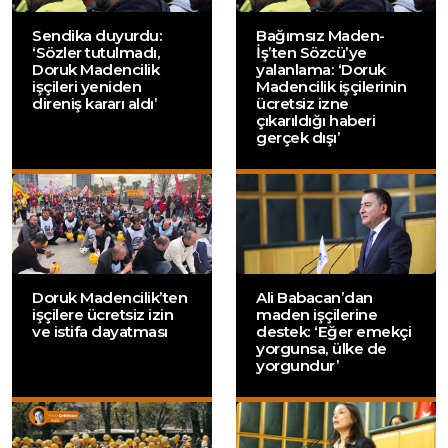
Sendika duyurdu:
Bağımsız Maden-
‘Sözler tutulmadı,
İş’ten Sözcü’ye
Doruk Madencilik
yalanlama: ‘Doruk
işçileri yeniden
Madencilik işçilerinin
direniş kararı aldı’
ücretsiz izne
çıkarıldığı haberi
gerçek dışı’
Doruk Madencilik’ten
Ali Babacan’dan
işçilere ücretsiz izin
maden işçilerine
ve istifa dayatması
destek: ‘Eğer emekçi
yorgunsa, ülke de
yorgundur’