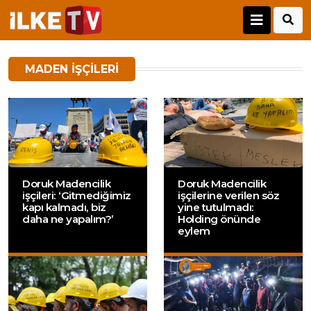
MADEN IŞÇILERI
Doruk Madencilik
Doruk Madencilik
işçileri: ‘Gitmediğimiz
işçilerine verilen söz
kapı kalmadı, biz
yine tutulmadı:
daha ne yapalım?’
Holding önünde
eylem