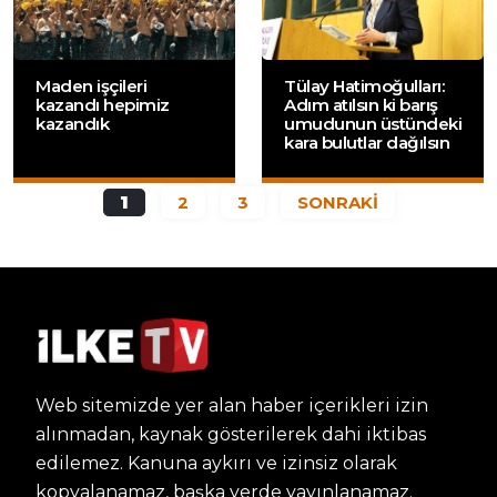
Maden işçileri
Tülay Hatimoğulları:
kazandı hepimiz
Adım atılsın ki barış
kazandık
umudunun üstündeki
kara bulutlar dağılsın
1
2
3
SONRAKİ
Web sitemizde yer alan haber içerikleri izin
alınmadan, kaynak gösterilerek dahi iktibas
edilemez. Kanuna aykırı ve izinsiz olarak
kopyalanamaz, başka yerde yayınlanamaz.