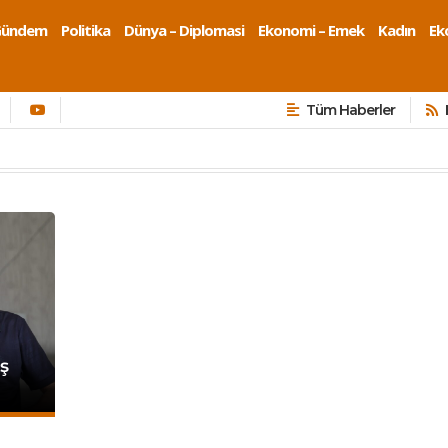
Gündem
Politika
Dünya – Diplomasi
Ekonomi – Emek
Kadın
Eko
Tüm Haberler
ş