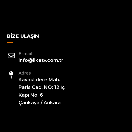
BIZE ULAŞIN
E-mail
info@ilketv.com.tr
Adres
Kavaklıdere Mah.
Paris Cad. NO: 12 İç
Kapı No: 6
Çankaya / Ankara