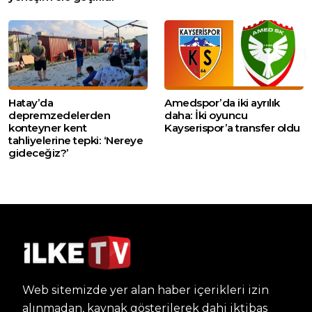
Hatay’da
Amedspor’da iki ayrılık
depremzedelerden
daha: İki oyuncu
konteyner kent
Kayserispor’a transfer oldu
tahliyelerine tepki: ‘Nereye
gideceğiz?’
Web sitemizde yer alan haber içerikleri izin
alınmadan, kaynak gösterilerek dahi iktibas