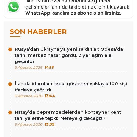
İlke TV’nin özel haberlerini ve güncel
gelişmeleri anında takip etmek için tıklayarak
WhatsApp kanalımıza abone olabilirsiniz.
SON HABERLER
Rusya’dan Ukrayna’ya yeni saldırılar: Odesa’da
tarihi merkez hasar gördü, 2 yerleşim ele
geçirildi
9 Ağustos 2026
14:13
İran’da idamlara tepki gösteren yaklaşık 100 kişi
ifadeye çağrıldı
9 Ağustos 2026
13:44
Hatay’da depremzedelerden konteyner kent
tahliyelerine tepki: ‘Nereye gideceğiz?’
9 Ağustos 2026
13:35