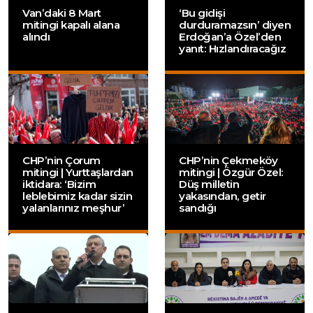
Van’daki 8 Mart
‘Bu gidişi
mitingi kapalı alana
durduramazsın’ diyen
alındı
Erdoğan’a Özel’den
yanıt: Hızlandıracağız
CHP’nin Çorum
CHP’nin Çekmeköy
mitingi | Yurttaşlardan
mitingi | Özgür Özel:
iktidara: ‘Bizim
Düş milletin
leblebimiz kadar sizin
yakasından, getir
yalanlarınız meşhur’
sandığı