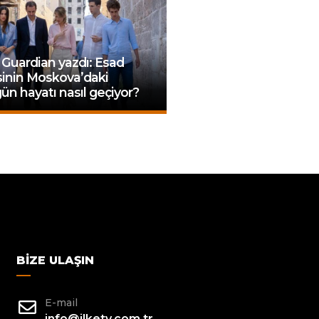
Guardian yazdı: Esad
sinin Moskova’daki
ün hayatı nasıl geçiyor?
BIZE ULAŞIN
E-mail
info@ilketv.com.tr