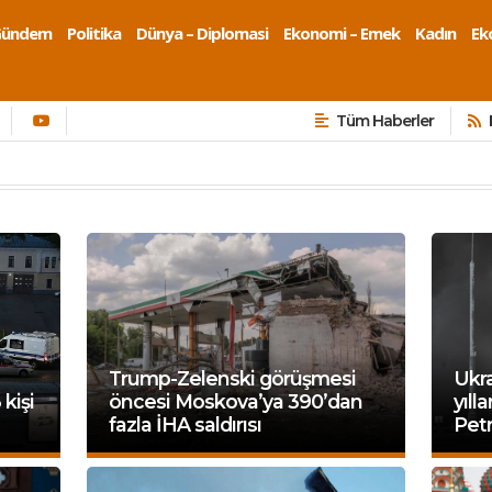
Gündem
Politika
Dünya – Diplomasi
Ekonomi – Emek
Kadın
Eko
Tüm Haberler
Trump-Zelenski görüşmesi
Ukr
kişi
öncesi Moskova’ya 390’dan
yıll
fazla İHA saldırısı
Petr