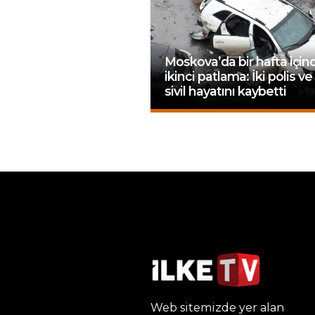
Moskova’da bir hafta için
ikinci patlama: İki polis ve 
sivil hayatını kaybetti
Web sitemizde yer alan