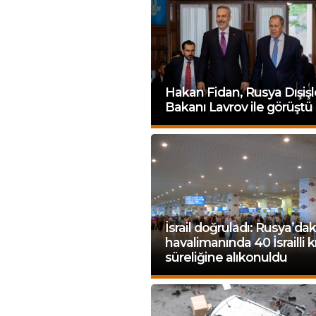
Hakan Fidan, Rusya Dışişl
Bakanı Lavrov ile görüştü
İsrail doğruladı: Rusya’daki
havalimanında 40 İsrailli k
süreliğine alıkonuldu