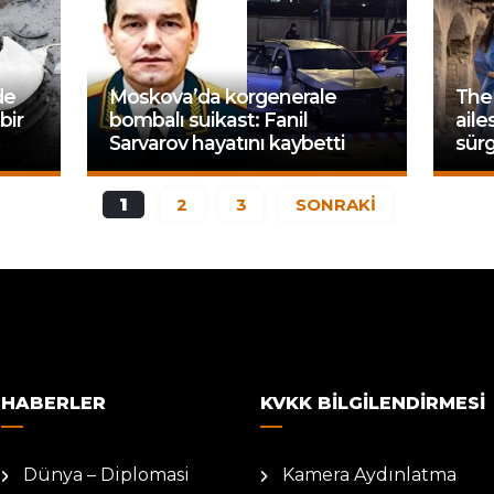
de
Moskova’da korgenerale
The 
bir
bombalı suikast: Fanil
aile
Sarvarov hayatını kaybetti
sürg
1
2
3
SONRAKİ
HABERLER
KVKK BILGILENDIRMESI
Dünya – Diplomasi
Kamera Aydınlatma