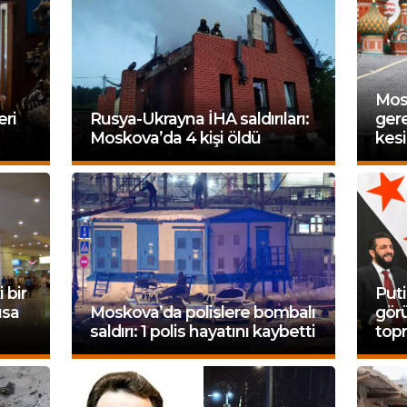
Mos
eri
Rusya-Ukrayna İHA saldırıları:
gere
Moskova’da 4 kişi öldü
kes
 bir
Puti
ısa
Moskova’da polislere bombalı
gör
saldırı: 1 polis hayatını kaybetti
top