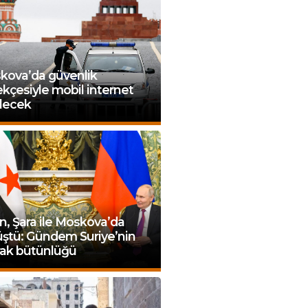
kova’da güvenlik
kçesiyle mobil internet
ilecek
n, Şara ile Moskova’da
üştü: Gündem Suriye’nin
rak bütünlüğü