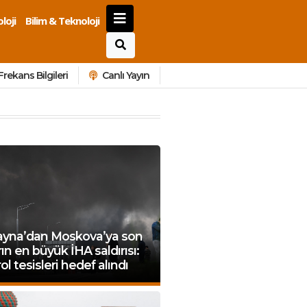
loji
Bilim & Teknoloji
Frekans Bilgileri
Canlı Yayın
ayna’dan Moskova’ya son
arın en büyük İHA saldırısı:
ol tesisleri hedef alındı