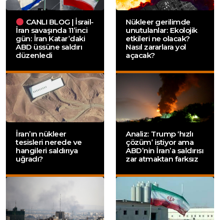
CANLI BLOG | İsrail-
Nükleer gerilimde
İran savaşında 11’inci
unutulanlar: Ekolojik
gün: İran Katar’daki
etkileri ne olacak?
ABD üssüne saldırı
Nasıl zararlara yol
düzenledi
açacak?
İran’ın nükleer
Analiz: Trump ‘hızlı
tesisleri nerede ve
çözüm’ istiyor ama
hangileri saldırıya
ABD’nin İran’a saldırısı
uğradı?
zar atmaktan farksız