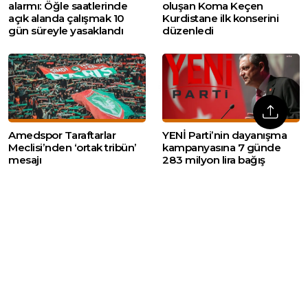
alarmı: Öğle saatlerinde
oluşan Koma Keçen
açık alanda çalışmak 10
Kurdistane ilk konserini
gün süreyle yasaklandı
düzenledi
Amedspor Taraftarlar
YENİ Parti’nin dayanışma
Meclisi’nden ‘ortak tribün’
kampanyasına 7 günde
mesajı
283 milyon lira bağış
Web sitemizde yer alan haber içerikleri izin