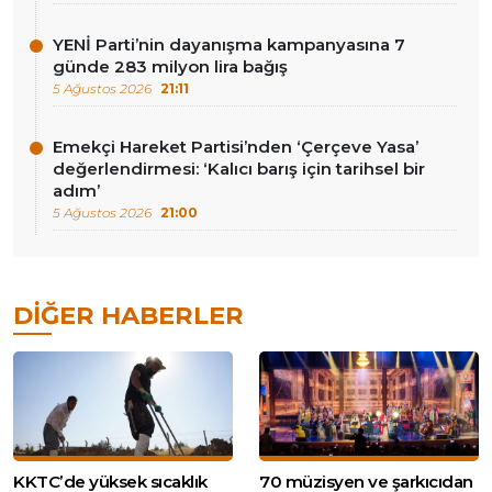
YENİ Parti’nin dayanışma kampanyasına 7
günde 283 milyon lira bağış
5 Ağustos 2026
21:11
Emekçi Hareket Partisi’nden ‘Çerçeve Yasa’
değerlendirmesi: ‘Kalıcı barış için tarihsel bir
adım’
5 Ağustos 2026
21:00
DIĞER HABERLER
KKTC’de yüksek sıcaklık
70 müzisyen ve şarkıcıdan