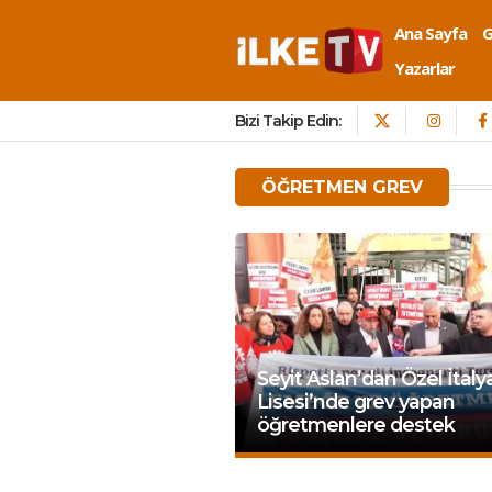
Ana Sayfa
Yazarlar
Bizi Takip Edin:
ÖĞRETMEN GREV
Seyit Aslan’dan Özel İtaly
Lisesi’nde grev yapan
öğretmenlere destek