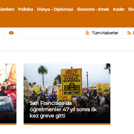
Gündem
Politika
Dünya – Diplomasi
Ekonomi – Emek
Kadın
Eko
Tüm Haberler
an
San Francisco’da
öğretmenler 47 yıl sonra ilk
kez greve gitti