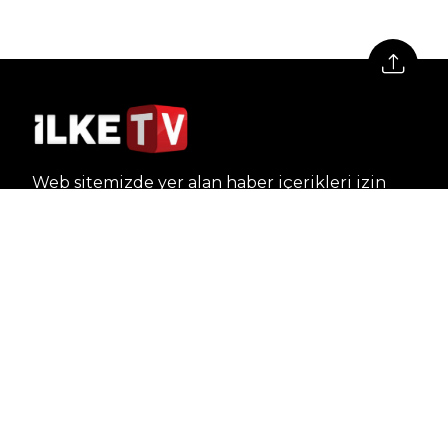
Web sitemizde yer alan haber içerikleri izin
alınmadan, kaynak gösterilerek dahi iktibas
edilemez. Kanuna aykırı ve izinsiz olarak
kopyalanamaz, başka yerde yayınlanamaz.
HABERLER
Dünya – Diplomasi