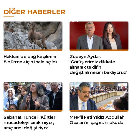
DIĞER HABERLER
Hakkari’de dağ keçilerini
Zübeyir Aydar:
öldürmek için ihale açıldı
‘Görüşlerimiz dikkate
alınarak teklifin
değiştirilmesini bekliyoruz’
Sebahat Tuncel: ‘Kürtler
MHP’li Feti Yıldız Abdullah
mücadeleyi bırakmıyor,
Öcalan’ın çağrısını okudu
araçlarını değiştiriyor’