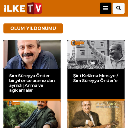
ÖLÜM YILDÖNÜMÜ
Sırrı Süreyya Önder
Şîr-i Kelâma Mersiye /
bir yıl önce aramızdan
Sırrı Süreyya Önder’e
ayrıldı | Anma ve
açıklamalar