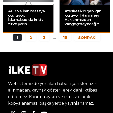
ABD ve İran masaya
Ateşkes kırılganlığını
oturuyor:
koruyor | Hamaney:
İslamabad’da kritik
Haklarımızdan
zirve yarın
vazgeçmeyeceğiz
1
2
3
…
15
SONRAKİ
Web sitemizde yer alan haber içerikleri izin
alınmadan, kaynak gösterilerek dahi iktibas
edilemez. Kanuna aykırı ve izinsiz olarak
kopyalanamaz, başka yerde yayınlanamaz.