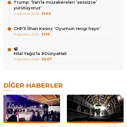
Trump: ‘İran’la müzakereleri ‘sessizce’
yürütüyoruz’
9 Ağustos 2026
21:44
CHP’li İlhan Kesici: ‘Oyumun rengi hayır’
9 Ağustos 2026
21:10
Hilal Yağız’la #DünyaHali
9 Ağustos 2026
20:07
DIĞER HABERLER