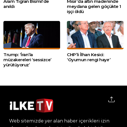
Aram Tigran Bismil’de
Mısır’da altın madeninde
anıldı
meydana gelen göçükte 1
işçi öldü
Trump: ‘İran’la
CHP’li İlhan Kesici:
müzakereleri ‘sessizce’
‘Oyumun rengi hayır’
yürütüyoruz’
Web sitemizde yer alan haber içerikleri izin