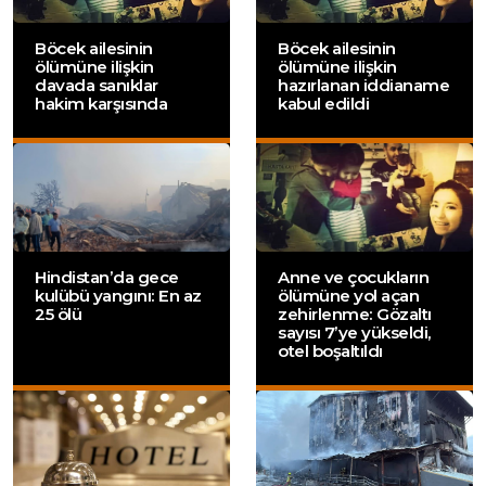
Böcek ailesinin
Böcek ailesinin
ölümüne ilişkin
ölümüne ilişkin
davada sanıklar
hazırlanan iddianame
hakim karşısında
kabul edildi
Hindistan’da gece
Anne ve çocukların
kulübü yangını: En az
ölümüne yol açan
25 ölü
zehirlenme: Gözaltı
sayısı 7’ye yükseldi,
otel boşaltıldı