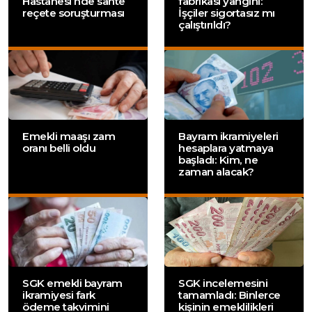
Hastanesi’nde sahte
fabrikası yangını:
reçete soruşturması
İşçiler sigortasız mı
çalıştırıldı?
Emekli maaşı zam
Bayram ikramiyeleri
oranı belli oldu
hesaplara yatmaya
başladı: Kim, ne
zaman alacak?
SGK emekli bayram
SGK incelemesini
ikramiyesi fark
tamamladı: Binlerce
ödeme takvimini
kişinin emeklilikleri