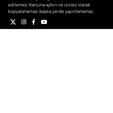
edilemez. Kanuna aykırı ve izinsiz olarak
kopyalanamaz, başka yerde yayınlanamaz.
HABERLER
Dünya – Diplomasi
Kültür Sanat
Ekonomi – Emek
Bilim & Teknoloji
Spor
KVKK BILGILENDIRMESI