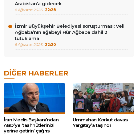
Arabistan’a gidecek
6 Ağustos 2026
22:28
İzmir Büyükşehir Belediyesi soruşturması: Veli
Ağbaba’nın ağabeyi Hür Ağbaba dahil 2
tutuklama
6 Ağustos 2026
22:20
DIĞER HABERLER
İran Meclis Başkanı’ndan
Ummahan Korkut davası
ABD’ye ‘taahhütlerinizi
Yargıtay’a taşındı
yerine getirin’ çağrısı