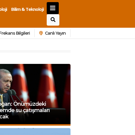
loji
Bilim & Teknoloji
Frekans Bilgileri
Canlı Yayın
oğan: Önümüzdeki
emde su çatışmaları
acak