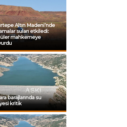
rtepe Altın Madeni’nde
amalar suları etkiledi:
lüler mahkemeye
vurdu
ra barajlarında su
yesi kritik