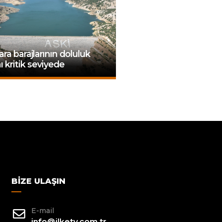
ra barajlarının doluluk
ı kritik seviyede
BIZE ULAŞIN
E-mail
info@ilketv.com.tr