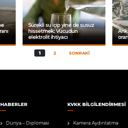
be
Sürekli su içip yine de susuz
ranı
hissetmek: Vücudun
Anka
elektrolit ihtiyacı
oran
1
2
SONRAKİ
HABERLER
KVKK BILGILENDIRMESI
Dünya – Diplomasi
Kamera Aydınlatma