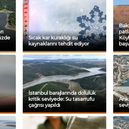
Bakı
rı
patl
yüzde
Sıcak kar kuraklığı su
Köy
kaynaklarını tehdit ediyor
baş
İstanbul barajlarında doluluk
kritik seviyede: Su tasarrufu
Anka
çağrısı yapıldı
sevi