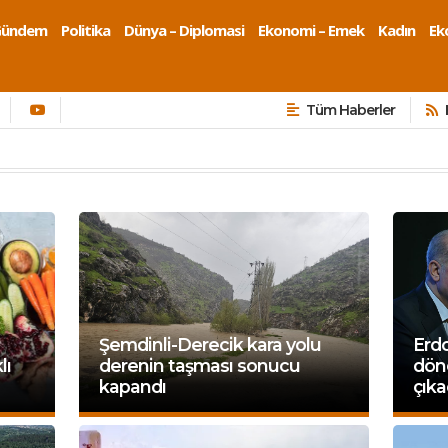
Gündem
Politika
Dünya – Diplomasi
Ekonomi – Emek
Kadın
Eko
Tüm Haberler
Şemdinli-Derecik kara yolu
Erd
lı
derenin taşması sonucu
dön
kapandı
çık