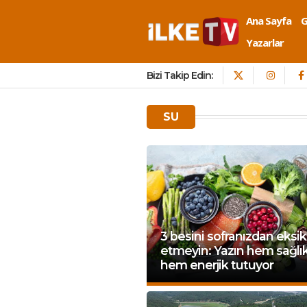
Ana Sayfa
Yazarlar
Bizi Takip Edin:
SU
3 besini sofranızdan eksik
etmeyin: Yazın hem sağlık
hem enerjik tutuyor