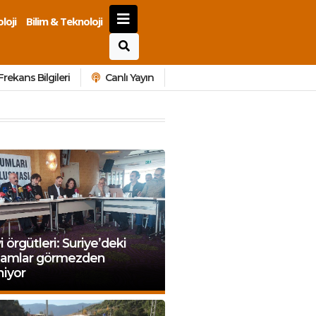
loji
Bilim & Teknoloji
Frekans Bilgileri
Canlı Yayın
i örgütleri: Suriye’deki
liamlar görmezden
niyor