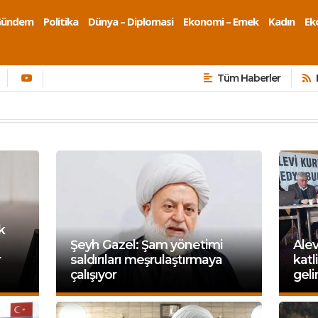
Gündem
Politika
Dünya – Diplomasi
Ekonomi – Emek
Kadın
Eko
Tüm Haberler
k
Şeyh Gazel: Şam yönetimi
Alev
r
saldırıları meşrulaştırmaya
kat
çalışıyor
geli