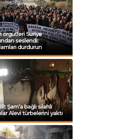
i örgütleri Suriye
rından seslendi:
iamları durdurun
: Şam’a bağlı silahlı
lar Alevi türbelerini yaktı