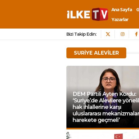
Ana Sayfa
Yazarlar
Bizi Takip Edin:
SURIYE ALEVILER
DEM Partili Ayten Kordu:
‘Suriye’de Alevilere yöneli
hak ihlallerine karşı
uluslararası mekanizmala
harekete geçmeli’