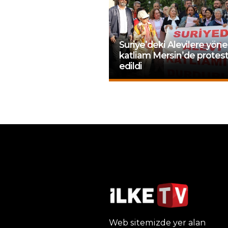
Suriye’deki Alevilere yöne
katliam Mersin’de protes
edildi
Web sitemizde yer alan