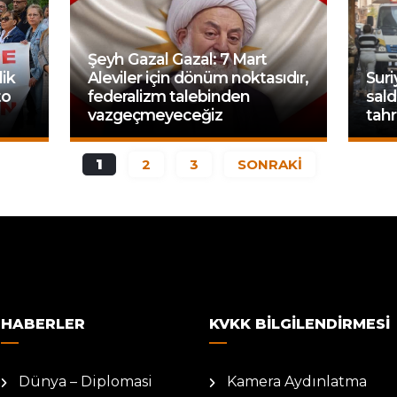
Şeyh Gazal Gazal: 7 Mart
lik
Aleviler için dönüm noktasıdır,
Suri
to
federalizm talebinden
sald
vazgeçmeyeceğiz
tahr
1
2
3
SONRAKİ
HABERLER
KVKK BILGILENDIRMESI
Dünya – Diplomasi
Kamera Aydınlatma