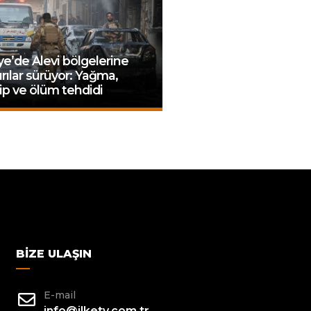
ye’de Alevi bölgelerine
ırılar sürüyor: Yağma,
ip ve ölüm tehdidi
BIZE ULAŞIN
E-mail
info@ilketv.com.tr