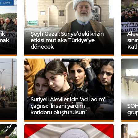
lik
Şeyh Gazal: Suriye’deki krizin
Alev
lmak
etkisi mutlaka Türkiye’ye
sını
dönecek
Katl
Suriyeli Aleviler için ‘acil adım’
çağrısı: ‘İnsani yardım
SOHR
koridoru oluşturulsun’
grup