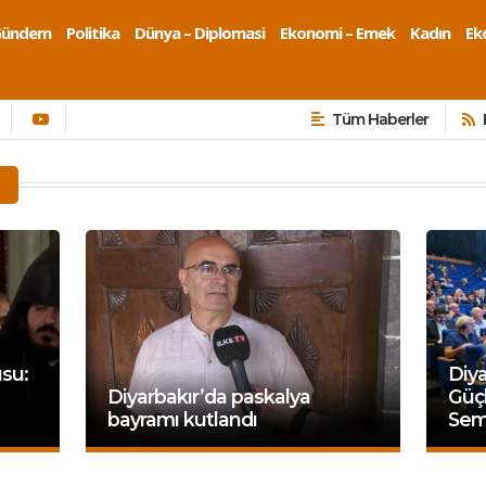
Gündem
Politika
Dünya – Diplomasi
Ekonomi – Emek
Kadın
Eko
Tüm Haberler
su:
Diya
Diyarbakır’da paskalya
Güçl
bayramı kutlandı
Sem