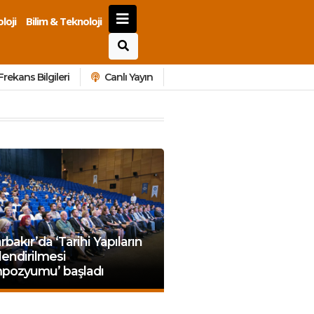
loji
Bilim & Teknoloji
Frekans Bilgileri
Canlı Yayın
rbakır’da ‘Tarihi Yapıların
endirilmesi
pozyumu’ başladı