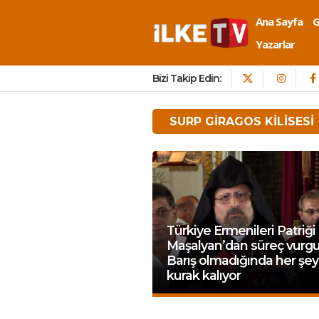
Ana Sayfa
Yazarlar
Bizi Takip Edin:
SURP GIRAGOS KILISESI
Türkiye Ermenileri Patriği
Maşalyan’dan süreç vurgu
Barış olmadığında her şey
kurak kalıyor