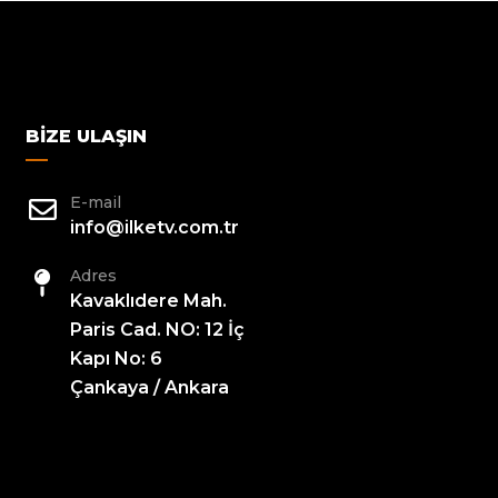
BIZE ULAŞIN
E-mail
info@ilketv.com.tr
Adres
Kavaklıdere Mah.
Paris Cad. NO: 12 İç
Kapı No: 6
Çankaya / Ankara