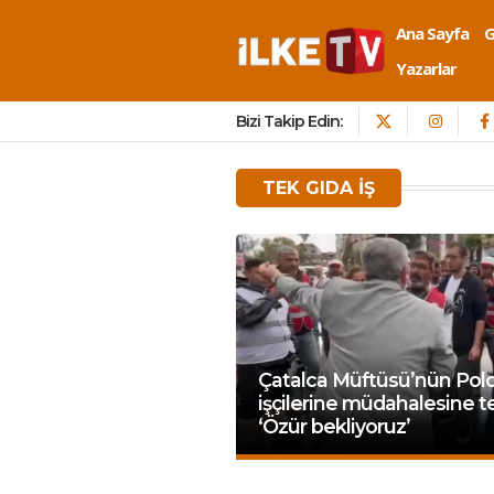
Ana Sayfa
Yazarlar
Bizi Takip Edin:
TEK GIDA IŞ
Çatalca Müftüsü’nün Pol
işçilerine müdahalesine t
‘Özür bekliyoruz’