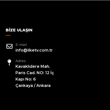
BIZE ULAŞIN
E-mail
info@ilketv.com.tr
Adres
Kavaklıdere Mah.
Paris Cad. NO: 12 İç
Kapı No: 6
Çankaya / Ankara