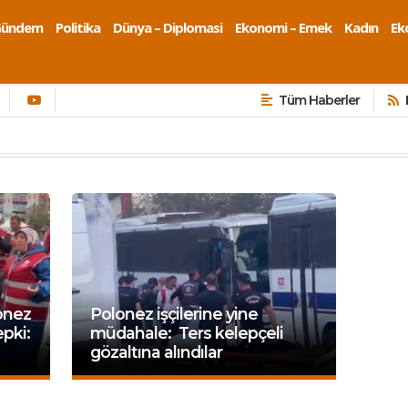
Gündem
Politika
Dünya – Diplomasi
Ekonomi – Emek
Kadın
Eko
Tüm Haberler
onez
Polonez işçilerine yine
epki:
müdahale: Ters kelepçeli
gözaltına alındılar