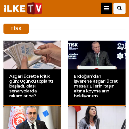
TİSK
Asgari ücrette kritik
Erdoğan’dan
gün: Üçüncü toplantı
işverene asgari ücret
başladı, olası
mesajı: Ellerini taşın
senaryolarda
altına koymalarını
rakamlar ne?
bekliyorum