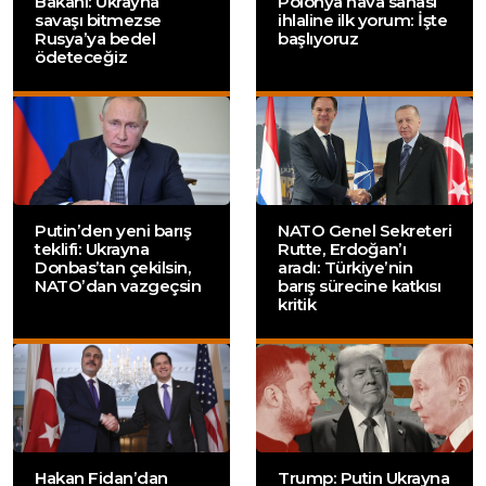
Bakanı: Ukrayna
Polonya hava sahası
savaşı bitmezse
ihlaline ilk yorum: İşte
Rusya’ya bedel
başlıyoruz
ödeteceğiz
Putin’den yeni barış
NATO Genel Sekreteri
teklifi: Ukrayna
Rutte, Erdoğan’ı
Donbas’tan çekilsin,
aradı: Türkiye’nin
NATO’dan vazgeçsin
barış sürecine katkısı
kritik
Hakan Fidan’dan
Trump: Putin Ukrayna