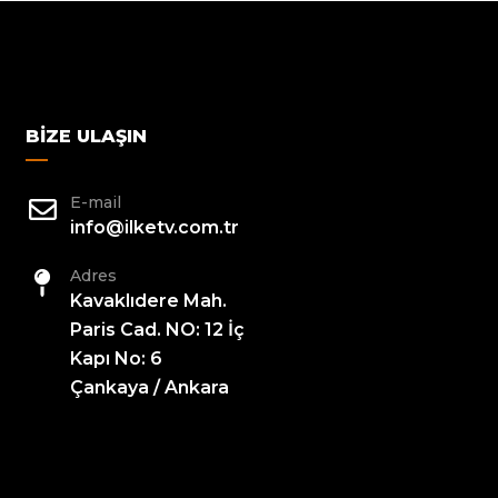
BIZE ULAŞIN
E-mail
info@ilketv.com.tr
Adres
Kavaklıdere Mah.
Paris Cad. NO: 12 İç
Kapı No: 6
Çankaya / Ankara