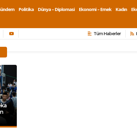
Gündem
Politika
Dünya – Diplomasi
Ekonomi – Emek
Kadın
Eko
Tüm Haberler
eka
in