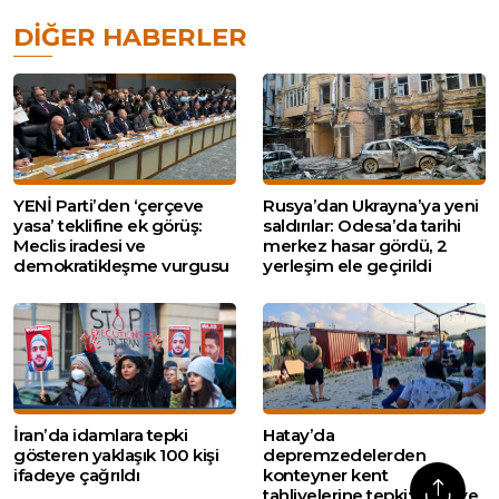
DIĞER HABERLER
YENİ Parti’den ‘çerçeve
Rusya’dan Ukrayna’ya yeni
yasa’ teklifine ek görüş:
saldırılar: Odesa’da tarihi
Meclis iradesi ve
merkez hasar gördü, 2
demokratikleşme vurgusu
yerleşim ele geçirildi
İran’da idamlara tepki
Hatay’da
gösteren yaklaşık 100 kişi
depremzedelerden
ifadeye çağrıldı
konteyner kent
tahliyelerine tepki: ‘Nereye