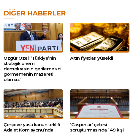
DIĞER HABERLER
Özgür Özel: ‘Türkiye’nin
Altın fiyatları yüseldi
stratejik önemi
demokrasinin gerilemesini
görmemenin mazereti
olamaz’
Çerçeve yasa kanun teklifi
‘Casperlar’ çetesi
Adalet Komisyonu’nda
soruşturmasında 149 kişi