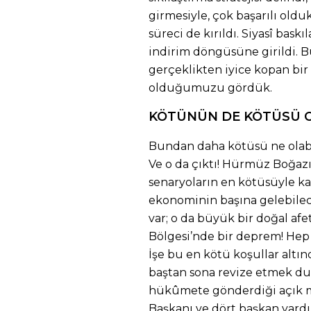
girmesiyle, çok başarılı oldu
süreci de kırıldı. Siyasî baskı
indirim döngüsüne girildi. 
gerçeklikten iyice kopan bir
olduğumuzu gördük.
KÖTÜNÜN DE KÖTÜSÜ 
Bundan daha kötüsü ne olabi
Ve o da çıktı! Hürmüz Boğazı
senaryoların en kötüsüyle karş
ekonominin başına gelebilec
var; o da büyük bir doğal afe
Bölgesi’nde bir deprem! Hep 
İşe bu en kötü koşullar alt
baştan sona revize etmek d
hükûmete gönderdiği açık 
Başkanı ve dört başkan yardı