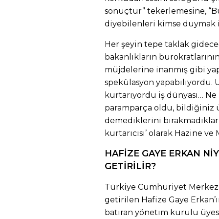
sonuçtur” tekerlemesine, “B
diyebilenleri kimse duymak 
Her şeyin tepe taklak gideceğ
bakanlıkların bürokratlarının
müjdelerine inanmış gibi yapı
spekülasyon yapabiliyordu.
kurtarıyordu iş dünyası… Ne
paramparça oldu, bildiğiniz 
demediklerini bırakmadıklar
kurtarıcısı’ olarak Hazine ve
HAFİZE GAYE ERKAN Nİ
GETİRİLİR?
Türkiye Cumhuriyet Merkez 
getirilen Hafize Gaye Erkan’ı
batıran yönetim kurulu üyes