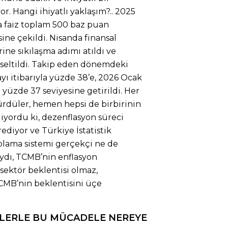
yor. Hangi ihiyatlı yaklaşım?.. 2025
da faiz toplam 500 baz puan
sine çekildi. Nisanda finansal
ine sıkılaşma adımı atıldı ve
ükseltildi. Takip eden dönemdeki
ayı itibarıyla yüzde 38’e, 2026 Ocak
le yüzde 37 seviyesine getirildi. Her
sürdüler, hemen hepsi de birbirinin
liyordu ki, dezenflasyon süreci
ediyor ve Türkiye İstatistik
lama sistemi gerçekçi ne de
aydı, TCMB’nin enflasyon
l sektör beklentisi olmaz,
CMB’nin beklentisini üçe
RLERLE BU MÜCADELE NEREYE