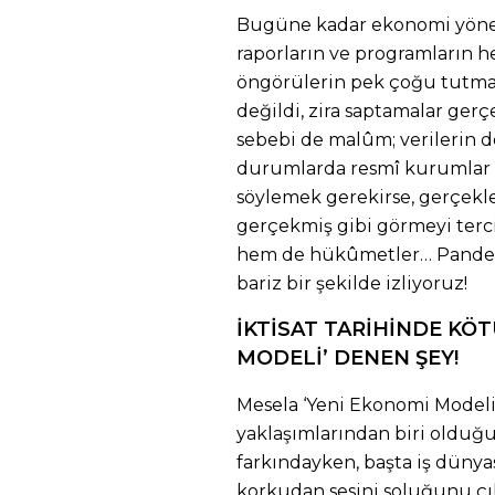
Bugüne kadar ekonomi yönet
raporların ve programların 
öngörülerin pek çoğu tutm
değildi, zira saptamalar ge
sebebi de malûm; verilerin d
durumlarda resmî kurumlar v
söylemek gerekirse, gerçekle
gerçekmiş gibi görmeyi ter
hem de hükûmetler… Pandem
bariz bir şekilde izliyoruz!
İKTİSAT TARİHİNDE KÖT
MODELİ’ DENEN ŞEY!
Mesela ‘Yeni Ekonomi Modeli’
yaklaşımlarından biri olduğ
farkındayken, başta iş dünyas
korkudan sesini soluğunu çık