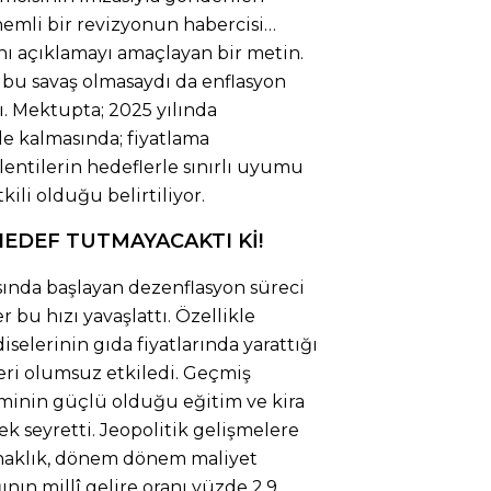
nemli bir revizyonun habercisi…
 açıklamayı amaçlayan bir metin.
 bu savaş olmasaydı da enflasyon
ı. Mektupta; 2025 yılında
e kalmasında; fiyatlama
klentilerin hedeflerle sınırlı uyumu
ili olduğu belirtiliyor.
HEDEF TUTMAYACAKTI Kİ!
sında başlayan dezenflasyon süreci
r bu hızı yavaşlattı. Özellikle
iselerinin gıda fiyatlarında yarattığı
leri olumsuz etkiledi. Geçmiş
minin güçlü olduğu eğitim ve kira
ek seyretti. Jeopolitik gelişmelere
oynaklık, dönem dönem maliyet
ğının millî gelire oranı yüzde 2.9