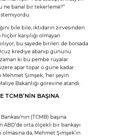
u ne banal bir tekerleme?”
istemiyordu.
ini bile bile, iktidarın zirvesinden
 hiçbir karşılığı olmayan
lıyor, bu sayede birileri de borsada
 Ucuz krediye abanıp gününü
 zaman ki bu pembe rüyalar
üzere apar topar o güne kadar
ı Mehmet Şimşek, ‘her şeyin
 Maliye Bakanlığı görevine atandı.
YE TCMB’NİN BAŞINA
Bankası’nın (TCMB) başına
n ABD’de orta ölçekli bir bankayı
i olmasına da, Mehmet Şimşek’in