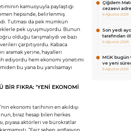
Çiğdem Mate
iminin kamuoyuyla paylaştığı
cezaevi adres
hemen hepsinde, belirlenmiş
6 Ağustos 2026
adı. Tutması da pek mümkün
rçeklerle pek uyuşmuyordu. Bunun
Son yedi ayd
tarafından ö
oğru olduğu tarışmalıydı ve bazı
6 Ağustos 2026
erileri çarpıtıyordu. Kabaca
ri aramak yerine, hayalleri
MGK bugün to
cih ediyordu hem ekonomi yönetimi
ve yeni süre
iden bu yana bu yanılsamayı
6 Ağustos 2026
Ü BİR FIKRA:
‘YENİ EKONOMİ
nin ekonomi tarihinin en akıldışı
unun, biraz hesap bilen herkes
ı, piyasa aktörleri ve bürokratlar
armamıştı. “Faiz sebep, enflasyon