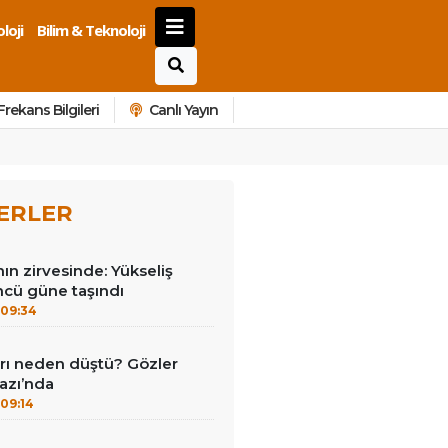
loji
Bilim & Teknoloji
Frekans Bilgileri
Canlı Yayın
ERLER
nın zirvesinde: Yükseliş
ncü güne taşındı
09:34
ları neden düştü? Gözler
azı’nda
09:14