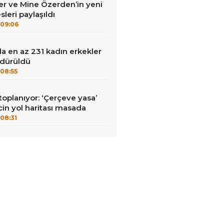
r ve Mine Özerden’in yeni
leri paylaşıldı
09:06
a en az 231 kadın erkekler
ldürüldü
08:55
planıyor: ‘Çerçeve yasa’
cin yol haritası masada
08:31