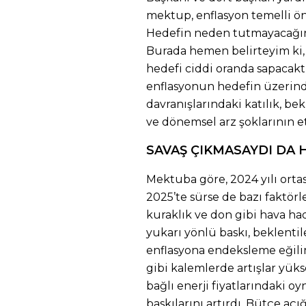
mektup, enflasyon temelli ö
Hedefin neden tutmayacağını
Burada hemen belirteyim ki,
hedefi ciddi oranda sapacakt
enflasyonun hedefin üzerind
davranışlarındaki katılık, be
ve dönemsel arz şoklarının etk
SAVAŞ ÇIKMASAYDI DA 
Mektuba göre, 2024 yılı orta
2025’te sürse de bazı faktörle
kuraklık ve don gibi hava had
yukarı yönlü baskı, beklenti
enflasyona endeksleme eğili
gibi kalemlerde artışlar yüks
bağlı enerji fiyatlarındaki 
baskılarını artırdı. Bütçe açı