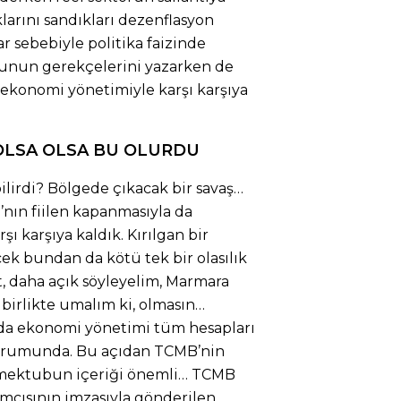
klarını sandıkları dezenflasyon
lar sebebiyle politika faizinde
Bunun gerekçelerini yazarken de
 ekonomi yönetimiyle karşı karşıya
OLSA OLSA BU OLURDU
lirdi? Bölgede çıkacak bir savaş…
’nın fiilen kapanmasıyla da
ı karşıya kaldık. Kırılgan bir
ek bundan da kötü tek bir olasılık
t, daha açık söyleyelim, Marmara
birlikte umalım ki, olmasın…
ında ekonomi yönetimi tüm hesapları
urumunda. Bu açıdan TCMB’nin
mektubun içeriği önemli… TCMB
mcısının imzasıyla gönderilen