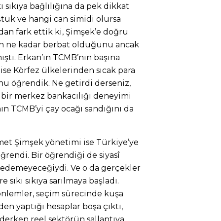
ı sıkıya bağlılığına da pek dikkat
tük ve hangi can simidi olursa
adan fark ettik ki, Şimşek’e doğru
un ne kadar berbat olduğunu ancak
mişti. Erkan’ın TCMB’nin başına
ise Körfez ülkelerinden sıcak para
nu öğrendik. Ne getirdi derseniz,
r bir merkez bankacılığı deneyimi
ın TCMB’yi çay ocağı sandığını da
met Şimşek yönetimi ise Türkiye’ye
rendi. Bir öğrendiği de siyasî
 edemeyeceğiydi. Ve o da gerçekler
 sıkı sıkıya sarılmaya başladı.
 önlemler, seçim sürecinde kuşa
nden yaptığı hesaplar boşa çıktı,
i, derken reel sektörün sallantıya