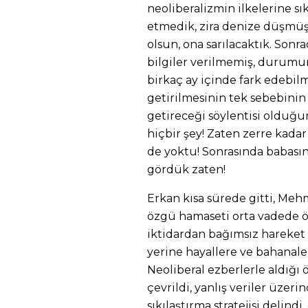
neoliberalizmin ilkelerine sık
etmedik, zira denize düşmüş
olsun, ona sarılacaktık. Sonr
bilgiler verilmemiş, durum
birkaç ay içinde fark edebil
getirilmesinin tek sebebinin 
getireceği söylentisi olduğu
hiçbir şey! Zaten zerre kada
de yoktu! Sonrasında babasın
gördük zaten!
Erkan kısa sürede gitti, Meh
özgü hamaseti orta vadede öğ
iktidardan bağımsız hareket
yerine hayallere ve bahanalere
Neoliberal ezberlerle aldığı
çevrildi, yanlış veriler üzeri
sıkılaştırma stratejisi delind