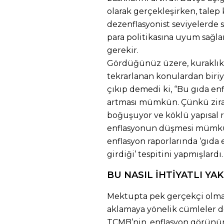
olarak gerçekleşirken, talep 
dezenflasyonist seviyelerde s
para politikasına uyum sağ
gerekir.
Gördüğünüz üzere, kuraklık 
tekrarlanan konulardan biri
çıkıp demedi ki, “Bu gıda enf
artması mümkün. Çünkü ziraat
boğuşuyor ve köklü yapısal 
enflasyonun düşmesi mümkün
enflasyon raporlarında ‘gıda 
girdiği’ tespitini yapmışlardı.
BU NASIL İHTİYATLI YA
Mektupta pek gerçekçi olma
aklamaya yönelik cümleler de
TCMB’nin, enflasyon görünümü