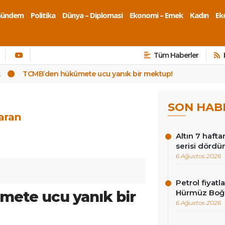
Gündem
Politika
Dünya – Diplomasi
Ekonomi – Emek
Kadın
Eko
Tüm Haberler
k
TCMB’den hükûmete ucu yanık bir mektup!
SON HAB
aran
Altın 7 hafta
serisi dördü
6 Ağustos 2026
Petrol fiyat
ete ucu yanık bir
Hürmüz Boğ
6 Ağustos 2026