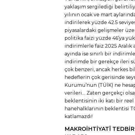
yaklaşım sergilediği belirtili
yılının ocak ve mart ayların
indirilerek yüzde 42.5 seviye
piyasalardaki gelişmeler üzer
politika faizi yüzde 46’ya y
indirimlerle faiz 2025 Aralık 
ayında ise sınırlı bir indirim
indirimde bir gerekçe ileri 
çok benzeri, ancak herkes bi
hedeflerin çok gerisinde seyr
Kurumu’nun (TÜİK) ne hesap
verileri… Zaten gerçekçi ols
beklentisinin iki katı bir ree
hanehalklarının beklentisi T
katlamazdı!
MAKROİHTİYATÎ TEDBİ