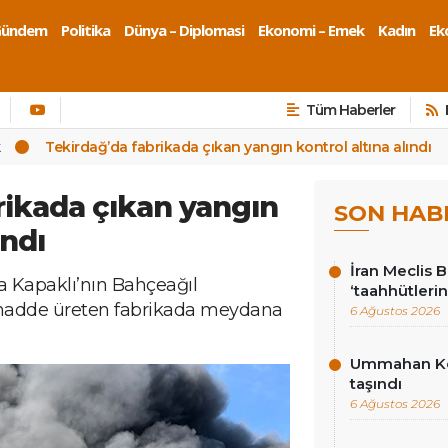
Gündem
Politika
Dünya – Diplomasi
Ekonomi – Emek
Kadın
Eko
Tüm Haberler
k
Tekirdağ’da fabrikada çıkan yangın kontrol altına alındı
rikada çıkan yangın
SON HAB
ındı
İran Meclis 
da Kapaklı’nın Bahçeağıl
‘taahhütlerin
 madde üreten fabrikada meydana
6 Ağustos 2026
Ummahan Kor
taşındı
6 Ağustos 2026