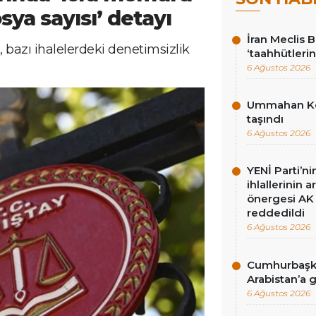
ya sayısı’ detayı
İran Meclis 
, bazı ihalelerdeki denetimsizlik
‘taahhütlerin
6 Ağustos 2026
Ummahan Kor
taşındı
6 Ağustos 2026
YENİ Parti’n
ihlallerinin a
önergesi AK 
reddedildi
6 Ağustos 2026
Cumhurbaşka
Arabistan’a 
6 Ağustos 2026