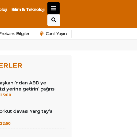
loji
Bilim & Teknoloji
Frekans Bilgileri
Canlı Yayın
ERLER
Başkanı’ndan ABD’ye
izi yerine getirin’ çağrısı
23:00
kut davası Yargıtay’a
22:50