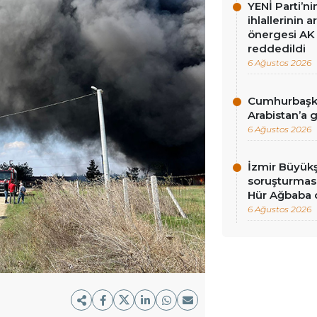
YENİ Parti’n
ihlallerinin a
önergesi AK 
reddedildi
6 Ağustos 2026
Cumhurbaşka
Arabistan’a 
6 Ağustos 2026
İzmir Büyükş
soruşturması
Hür Ağbaba 
6 Ağustos 2026