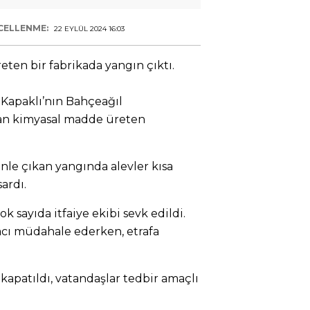
CELLENME:
22 EYLÜL 2024 16:03
eten bir fabrikada yangın çıktı.
a Kapaklı’nın Bahçeağıl
an kimyasal madde üreten
e çıkan yangında alevler kısa
ardı.
 sayıda itfaiye ekibi sevk edildi.
racı müdahale ederken, etrafa
 kapatıldı, vatandaşlar tedbir amaçlı