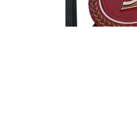
Haber Merkezi
YAYINLANMA:
22 EYLÜL 2024 13:18
Sayıştay raporlarına göre, 1
dosya sayısının 5 binden fazl
ila 5 arasında değişen icra d
Rapora göre, 2023 yılında 50
gönderildi. 13 ilde icra mem