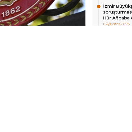
İzmir Büyükş
soruşturması
Hür Ağbaba 
6 Ağustos 2026
3 ilde icra memuru başına düşen
a olduğu saptandı. 50 ilde de 2 bin
osyası bulunduğu belirlendi.
0 binden fazla dosya icraya
uru başına düşen dosya sayısının 5