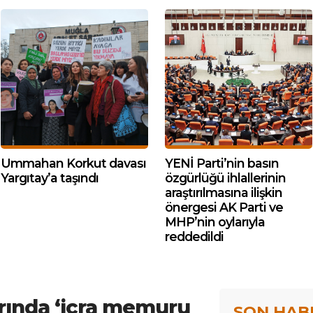
Ummahan Korkut davası
YENİ Parti’nin basın
Yargıtay’a taşındı
özgürlüğü ihlallerinin
araştırılmasına ilişkin
önergesi AK Parti ve
MHP’nin oylarıyla
reddedildi
arında ‘icra memuru
SON HAB