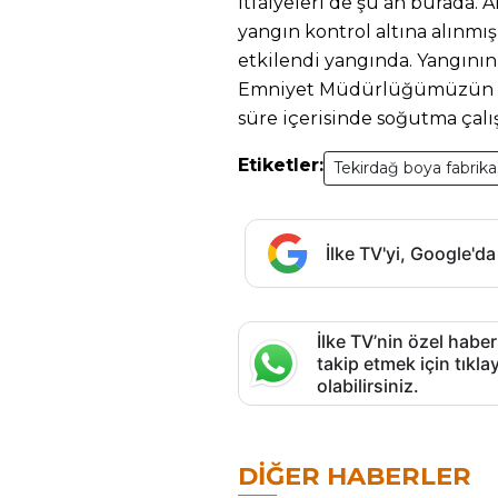
itfaiyeleri de şu an burada.
yangın kontrol altına alınmış
etkilendi yangında. Yangının
Emniyet Müdürlüğümüzün 3 
süre içerisinde soğutma çalı
Etiketler:
Tekirdağ boya fabrika
İlke TV'yi, Google'da
İlke TV’nin özel haber
takip etmek için tık
olabilirsiniz.
DIĞER HABERLER