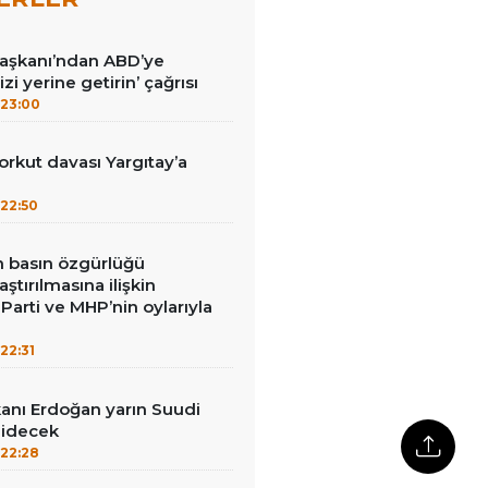
Başkanı’ndan ABD’ye
izi yerine getirin’ çağrısı
23:00
kut davası Yargıtay’a
22:50
in basın özgürlüğü
raştırılmasına ilişkin
Parti ve MHP’nin oylarıyla
22:31
nı Erdoğan yarın Suudi
gidecek
22:28