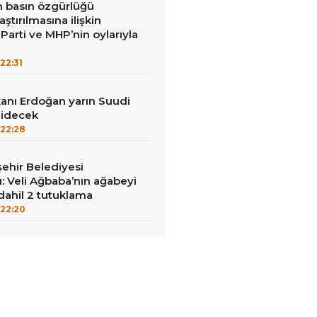
in basın özgürlüğü
raştırılmasına ilişkin
Parti ve MHP’nin oylarıyla
22:31
nı Erdoğan yarın Suudi
gidecek
22:28
ehir Belediyesi
: Veli Ağbaba’nın ağabeyi
dahil 2 tutuklama
22:20