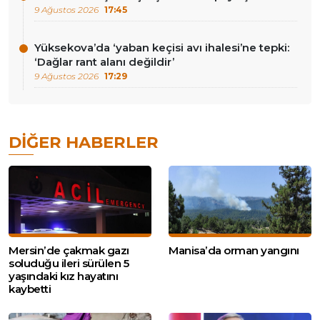
9 Ağustos 2026
17:45
Yüksekova’da ‘yaban keçisi avı ihalesi’ne tepki:
‘Dağlar rant alanı değildir’
9 Ağustos 2026
17:29
DIĞER HABERLER
Mersin’de çakmak gazı
Manisa’da orman yangını
soluduğu ileri sürülen 5
yaşındaki kız hayatını
kaybetti