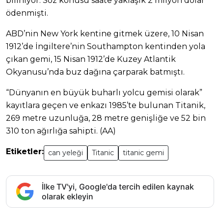
biliniyor. Söz konusu saate yaklaşık 2 milyon dolar
ödenmişti.
ABD’nin New York kentine gitmek üzere, 10 Nisan
1912’de İngiltere’nin Southampton kentinden yola
çıkan gemi, 15 Nisan 1912’de Kuzey Atlantik
Okyanusu’nda buz dağına çarparak batmıştı.
“Dünyanın en büyük buharlı yolcu gemisi olarak”
kayıtlara geçen ve enkazı 1985’te bulunan Titanik,
269 metre uzunluğa, 28 metre genişliğe ve 52 bin
310 ton ağırlığa sahipti. (AA)
Etiketler:
can yeleği
Titanic
titanic gemi
İlke TV'yi, Google'da tercih edilen kaynak
olarak ekleyin