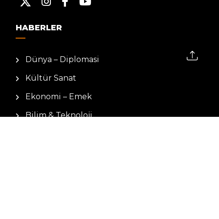
HABERLER
Dünya – Diplomasi
Kültür Sanat
Ekonomi – Emek
Bilim & Teknoloji
Spor
KVKK BILGILENDIRMESI
Kamera Aydınlatma Metni
Hizmet Şartları