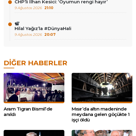
CHP’li İlhan Kesici: ‘Oyumun rengi hayır’
9 Ağustos 2026
21:10
Hilal Yağız’la #DünyaHali
9 Ağustos 2026
20:07
DIĞER HABERLER
Aram Tigran Bismil’de
Mısır’da altın madeninde
anıldı
meydana gelen göçükte 1
işçi öldü