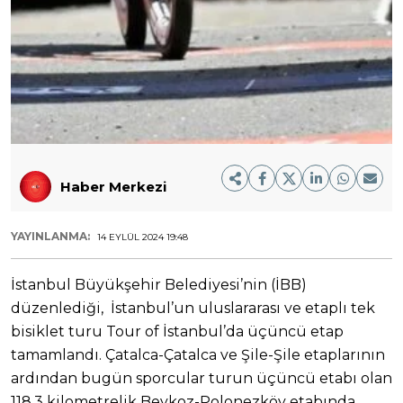
Haber Merkezi
YAYINLANMA:
14 EYLÜL 2024 19:48
İstanbul Büyükşehir Belediyesi’nin (İBB)
düzenlediği, İstanbul’un uluslararası ve etaplı tek
bisiklet turu Tour of İstanbul’da üçüncü etap
tamamlandı. Çatalca-Çatalca ve Şile-Şile etaplarının
ardından bugün sporcular turun üçüncü etabı olan
118,3 kilometrelik Beykoz-Polonezköy etabında