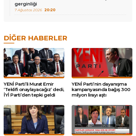
gerginliği
7 Ağustos 2026
20:20
DIĞER HABERLER
YENİ Parti’li Murat Emir
YENİ Parti’nin dayanışma
‘Teklifi onaylayacağız’ dedi,
kampanyasında bağış 300
İYİ Parti’den tepki geldi
milyon lirayı aştı