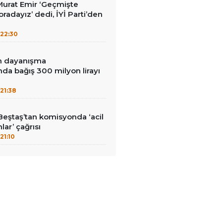
i Murat Emir ‘Geçmişte
radayız’ dedi, İYİ Parti’den
22:30
in dayanışma
a bağış 300 milyon lirayı
21:38
Beştaş’tan komisyonda ‘acil
lar’ çağrısı
21:10