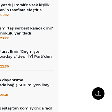
azdı | İmralı’da tek kişilik
n’ın taraflara eleştirisi
00:12
emirtaş serbest kalacak mı?
nrıkulu yanıtladı
23:22
i Murat Emir ‘Geçmişte
radayız’ dedi, İYİ Parti’den
22:30
in dayanışma
a bağış 300 milyon lirayı
21:38
Beştaş’tan komisyonda ‘acil