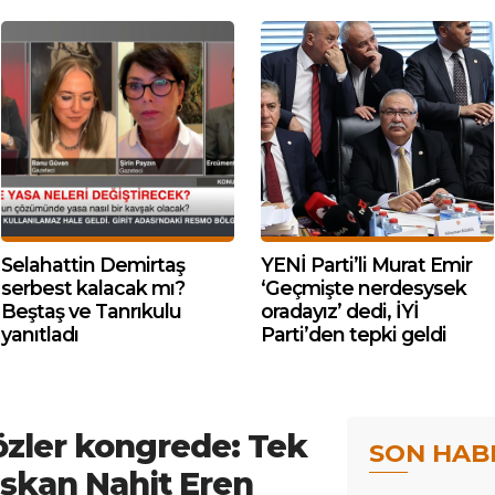
Selahattin Demirtaş
YENİ Parti’li Murat Emir
serbest kalacak mı?
‘Geçmişte nerdesysek
Beştaş ve Tanrıkulu
oradayız’ dedi, İYİ
yanıtladı
Parti’den tepki geldi
zler kongrede: Tek
SON HAB
şkan Nahit Eren