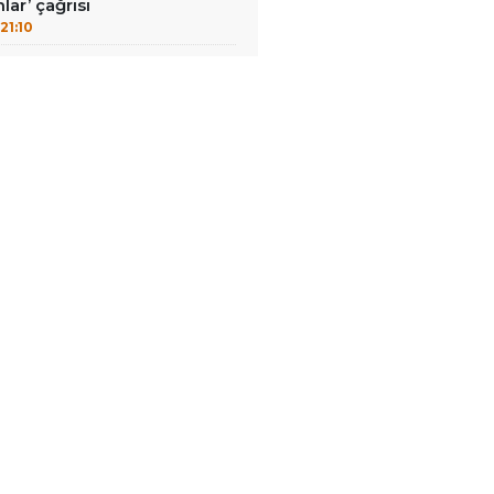
lar’ çağrısı
21:10