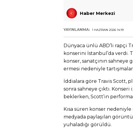
Haber Merkezi
YAYINLANMA:
1 HAZIRAN 2026 14:19
Dünyaca ünlü ABD’li rapçi Tra
konserini İstanbul’da verdi. 
konser, sanatçının sahneye g
ermesi nedeniyle tartışmala
İddialara göre Travis Scott, p
sonra sahneye çıktı. Konseri
beklerken, Scott’ın performa
Kısa süren konser nedeniyle i
medyada paylaşılan görüntüle
yuhaladığı görüldü.