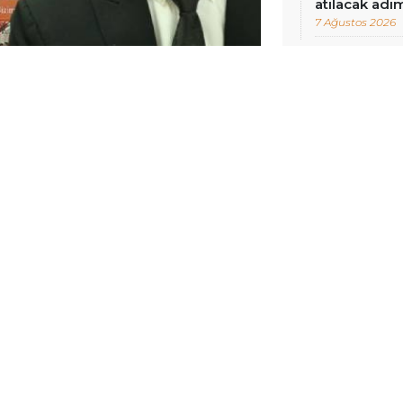
atılacak adım
7 Ağustos 2026
de yer alacak Diyarbakır temsilcisi
ı yaşanıyor. Kulübün yeni
 genel kurulda şekillenecek.
an kulüp yönetimi, olağan genel
ararı almıştı. Tarihi belirlenen