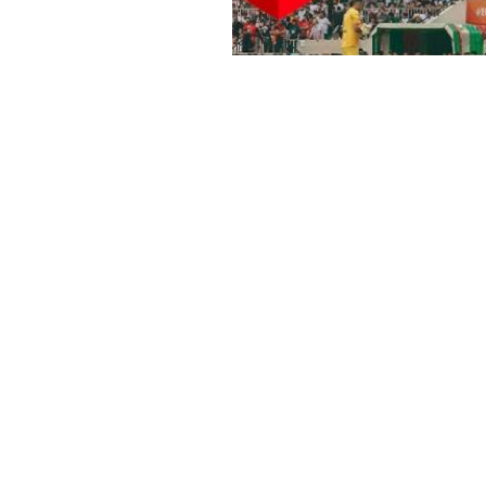
Haber Merkezi
YAYINLANMA:
1 HAZIRAN 2026 13:21
Önümüzdeki sezon Süper Lig’
Amedspor’da kongre heyecan
yönetimi, toplanacak olağan
Süper Lig başarısının ardınd
kurulu 1 Haziran’da toplama k