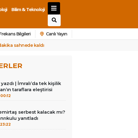
loji
Bilim & Teknoloji
Frekans Bilgileri
Canlı Yayın
0 dakika sahnede kaldı
ERLER
azdı | İmralı’da tek kişilik
n’ın taraflara eleştirisi
00:12
emirtaş serbest kalacak mı?
nrıkulu yanıtladı
23:22