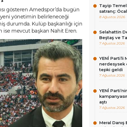
Tayip Temel y
rısı gösteren Amedspor’da bugün
satranç: Öcala
eni yönetimin belirleneceği
8 Ağustos 2026
miş durumda. Kulüp başkanlığı için
im ise mevcut başkan Nahit Eren.
Selahattin D
Beştaş ve Ta
7 Ağustos 2026
YENİ Parti’l
nerdesysek o
tepki geldi
7 Ağustos 2026
YENİ Parti’n
kampanyasınd
aştı
7 Ağustos 2026
Meral Danış 