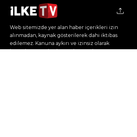
Web sitemizde yer alan haber içerikleri izin
alınmadan, kaynak gösterilerek dahi iktibas
edilemez. Kanuna aykırı ve izinsiz olarak
kopyalanamaz, başka yerde yayınlanamaz.
HABERLER
Dünya – Diplomasi
Kültür Sanat
Ekonomi – Emek
Bilim & Teknoloji