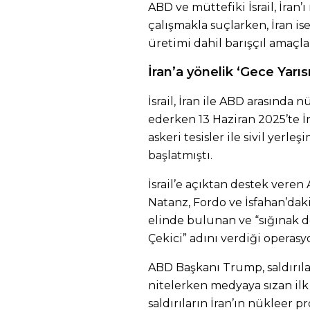
ABD ve müttefiki İsrail, İran’
çalışmakla suçlarken, İran i
üretimi dahil barışçıl amaçl
İran’a yönelik ‘Gece Yarı
İsrail, İran ile ABD arasınd
ederken 13 Haziran 2025’te İr
askeri tesisler ile sivil yerleş
başlatmıştı.
İsrail’e açıktan destek veren
Natanz, Fordo ve İsfahan’dak
elinde bulunan ve “sığınak de
Çekici” adını verdiği operasy
ABD Başkanı Trump, saldırıla
nitelerken medyaya sızan il
saldırıların İran’ın nükleer 