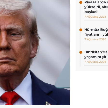
Piyasalarda g
yükseldi, alt
başladı
7 Ağustos 2026
Hürmüz Boğaz
fiyatlarını yü
7 Ağustos 2026
Hindistan’da 
yaşamını yiti
7 Ağustos 2026