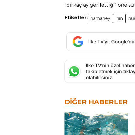
“birkaç ay gerilettiği” öne s
Etiketler:
hamaney
iran
nü
İlke TV'yi, Google'da
İlke TV’nin özel haber
takip etmek için tık
olabilirsiniz.
DIĞER HABERLER