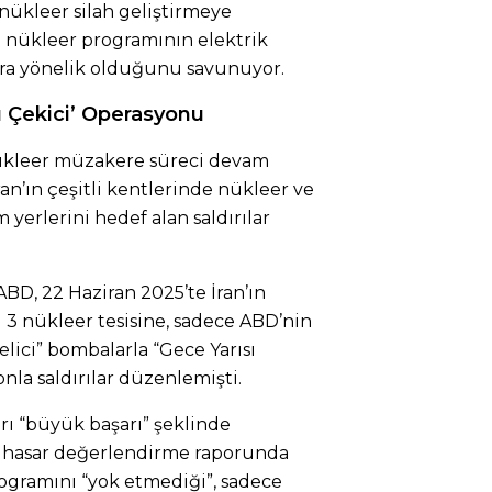
ı nükleer silah geliştirmeye
se nükleer programının elektrik
ara yönelik olduğunu savunuyor.
sı Çekici’ Operasyonu
a nükleer müzakere süreci devam
an’ın çeşitli kentlerinde nükleer ve
im yerlerini hedef alan saldırılar
 ABD, 22 Haziran 2025’te İran’ın
i 3 nükleer tesisine, sadece ABD’nin
lici” bombalarla “Gece Yarısı
onla saldırılar düzenlemişti.
rı “büyük başarı” şeklinde
k hasar değerlendirme raporunda
programını “yok etmediği”, sadece