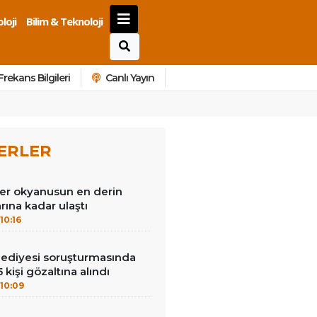
loji
Bilim & Teknoloji
Frekans Bilgileri
Canlı Yayın
ERLER
ler okyanusun en derin
rına kadar ulaştı
10:16
lediyesi soruşturmasında
 kişi gözaltına alındı
10:09