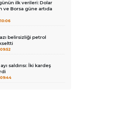
ünün ilk verileri: Dolar
ın ve Borsa güne artıda
10:06
ı belirsizliği petrol
kseltti
09:52
ayı saldırısı: İki kardeş
rdi
09:44