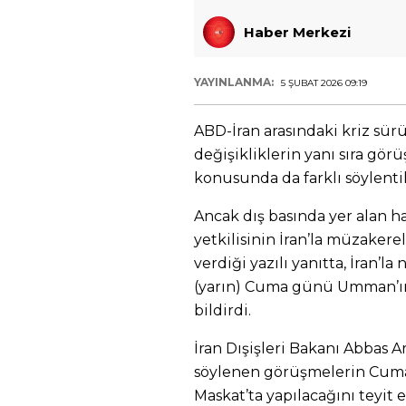
Haber Merkezi
YAYINLANMA:
5 ŞUBAT 2026 09:19
ABD-İran arasındaki kriz sü
değişikliklerin yanı sıra gö
konusunda da farklı söylentil
Ancak dış basında yer alan h
yetkilisinin İran’la müzaker
verdiği yazılı yanıtta, İran’
(yarın) Cuma günü Umman’ın 
bildirdi.
İran Dışişleri Bakanı Abbas A
söylenen görüşmelerin Cum
Maskat’ta yapılacağını teyit et