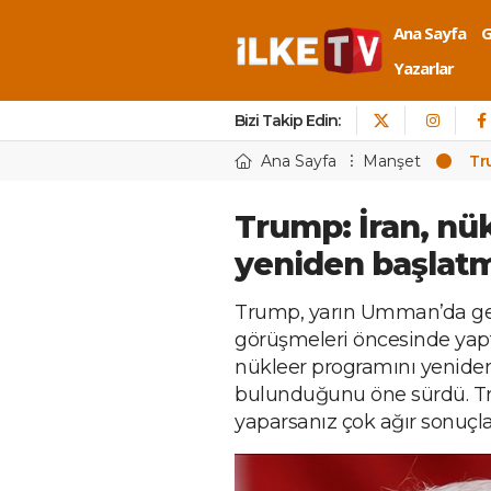
Ana Sayfa
Yazarlar
Bizi Takip Edin:
Ana Sayfa
Manşet
Tr
Trump: İran, nü
yeniden başlatm
Trump, yarın Umman’da ge
görüşmeleri öncesinde yapt
nükleer programını yenide
bulunduğunu öne sürdü. T
yaparsanız çok ağır sonuçlar