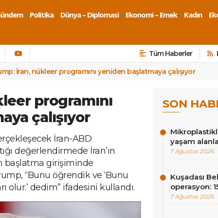
Gündem
Politika
Dünya – Diplomasi
Ekonomi – Emek
Kadın
Eko
Tüm Haberler
ump: İran, nükleer programını yeniden başlatmaya çalışıyor
kleer programını
SON HAB
aya çalışıyor
Mikroplastik
rçekleşecek İran-ABD
yaşam alanla
ığı değerlendirmede İran’ın
7 Ağustos 2026
n başlatma girişiminde
rump, “Bunu öğrendik ve ‘Bunu
Kuşadası Be
ı olur.’ dedim” ifadesini kullandı.
operasyon: 15
7 Ağustos 2026