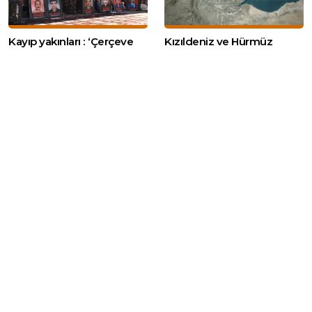
Kayıp yakınları : ‘Çerçeve
Kızıldeniz ve Hürmüz
Yasa önemli ama daha
Boğazı’nda gerilim:
cesur adımlar atılmalı’
Husilerden Füze, BAE
gemisine İran’dan saldırı
Adana’da içme suyu tüneli
IŞİD’in katlettiği gazeteci
inşaatında göçük: 1 işçi
Deniz Fırat, 12.
hayatını kaybetti, 1 işçi yaralı
yıldönümünde mezarı
başında anıldı