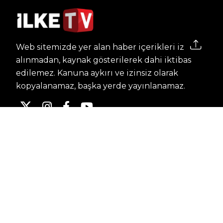
Web sitemizde yer alan haber içerikleri izin
alınmadan, kaynak gösterilerek dahi iktibas
edilemez. Kanuna aykırı ve izinsiz olarak
kopyalanamaz, başka yerde yayınlanamaz.
HABERLER
Dünya – Diplomasi
Kültür Sanat
Ekonomi – Emek
Bilim & Teknoloji