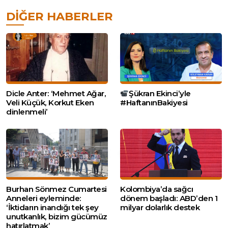
DIĞER HABERLER
Dicle Anter: ‘Mehmet Ağar,
Şükran Ekinci’yle
Veli Küçük, Korkut Eken
#HaftanınBakiyesi
dinlenmeli’
Burhan Sönmez Cumartesi
Kolombiya’da sağcı
Anneleri eyleminde:
dönem başladı: ABD’den 1
‘İktidarın inandığı tek şey
milyar dolarlık destek
unutkanlık, bizim gücümüz
hatırlatmak’