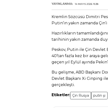
YAYINLANMA:
14 MAYIS 2026 15:38
Kremlin Sözcüsü Dimitri Pes
Putin’in yakın zamanda Çin’i 
Hazırlıkların tamamlandığını 
tarihinin yakın zamanda duyu
Peskov, Putin ile Çin Devlet
40’tan fazla kez bir araya ge
geçen yıl Eylül ayında Pekin’d
Bu gelişme, ABD Başkanı D
Devlet Başkanı Xi Cinping i
gerçekleşti.
Etiketler:
Çin Rusya
putin şi