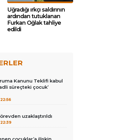
Uğradığı ırkçı saldırının
ardından tutuklanan
Furkan Oğlak tahliye
edildi
ERLER
ruma Kanunu Teklifi kabul
 ‘adli süreçteki çocuk’
22:56
görevden uzaklaştırıldı
22:39
enen çocuklar’a ilişkin