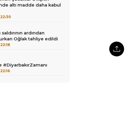
inde altı madde daha kabul
22:30
ı saldırının ardından
urkan Oğlak tahliye edildi
22:18
le #DiyarbakırZamanı
22:16