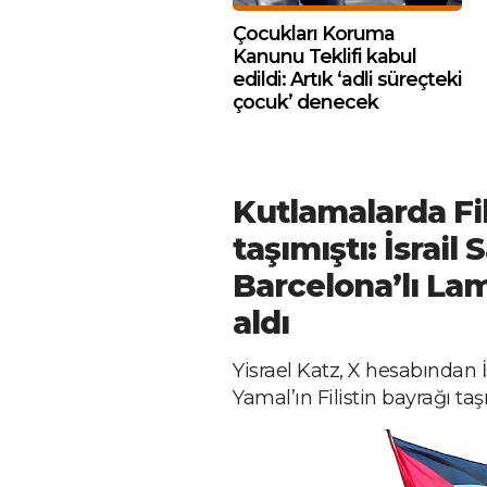
Çocukları Koruma
Kanunu Teklifi kabul
edildi: Artık ‘adli süreçteki
çocuk’ denecek
Kutlamalarda Fil
taşımıştı: İsrai
Barcelona’lı La
aldı
Yisrael Katz, X hesabından 
Yamal’ın Filistin bayrağı taş