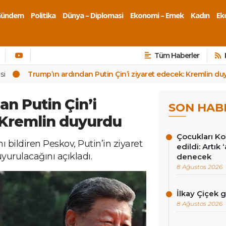
Gündem
Politika
Dünya – Diplomasi
Ekonomi – Emek
Kadın
Eko
Tüm Haberler
si
Trump’ın ardından Putin Çin’i ziyaret edecek: Kremlin du
an Putin Çin’i
SON HAB
 Kremlin duyurdu
Çocukları Ko
 bildiren Peskov, Putin’in ziyaret
edildi: Artık
urulacağını açıkladı.
denecek
8 Ağustos 2026
İlkay Çiçek 
8 Ağustos 2026