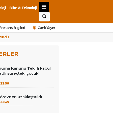
loji
Bilim & Teknoloji
Frekans Bilgileri
Canlı Yayın
yurdu
ERLER
ruma Kanunu Teklifi kabul
 ‘adli süreçteki çocuk’
22:56
görevden uzaklaştırıldı
22:39