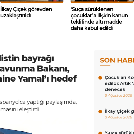
İlkay Çiçek görevden
‘Suça sürüklenen
uzaklaştırıldı
çocuklar’a ilişkin kanun
teklifinde altı madde
daha kabul edildi
istin bayrağı
SON HAB
l Savunma Bakanı,
mine Yamal’ı hedef
Çocukları Ko
edildi: Artık
denecek
8 Ağustos 2026
İspanyolca yaptığı paylaşımda,
ımasını eleştirdi.
İlkay Çiçek 
8 Ağustos 2026
‘Suça sürükl