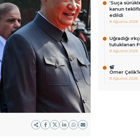
‘Suça sürükl
kanun teklif
edildi
8 Ağustos 2026
Uğradığı ırkç
tutuklanan F
8 Ağustos 2026
Ömer Çelik’
8 Ağustos 2026