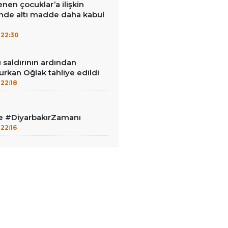
enen çocuklar’a ilişkin
inde altı madde daha kabul
22:30
ı saldırının ardından
urkan Oğlak tahliye edildi
22:18
le #DiyarbakırZamanı
22:16