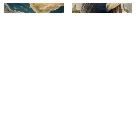
Kızıldeniz ve Hürmüz
Adana’da içme suyu tüneli
Boğazı’nda gerilim:
inşaatında göçük: 1 işçi
Husilerden Füze, BAE
hayatını kaybetti, 1 işçi yaralı
gemisine İran’dan saldırı
IŞİD’in katlettiği gazeteci
Cumhurbaşkanı Yardımcısı
Deniz Fırat, 12.
Yılmaz’dan ‘süreç’
yıldönümünde mezarı
açıklaması: ‘Demokrasi ve
başında anıldı
kalkınmada yeni bir faza
geçeceğiz’