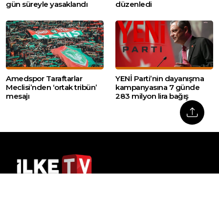
gün süreyle yasaklandı
düzenledi
Amedspor Taraftarlar
YENİ Parti’nin dayanışma
Meclisi’nden ‘ortak tribün’
kampanyasına 7 günde
mesajı
283 milyon lira bağış
Web sitemizde yer alan haber içerikleri izin
alınmadan, kaynak gösterilerek dahi iktibas
edilemez. Kanuna aykırı ve izinsiz olarak