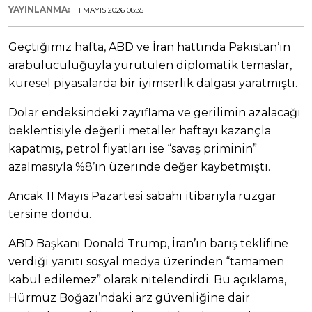
YAYINLANMA:
11 MAYIS 2026 08:35
Geçtiğimiz hafta, ABD ve İran hattında Pakistan’ın
arabuluculuğuyla yürütülen diplomatik temaslar,
küresel piyasalarda bir iyimserlik dalgası yaratmıştı.
Dolar endeksindeki zayıflama ve gerilimin azalacağı
beklentisiyle değerli metaller haftayı kazançla
kapatmış, petrol fiyatları ise “savaş priminin”
azalmasıyla %8’in üzerinde değer kaybetmişti.
Ancak 11 Mayıs Pazartesi sabahı itibarıyla rüzgar
tersine döndü.
ABD Başkanı Donald Trump, İran’ın barış teklifine
verdiği yanıtı sosyal medya üzerinden “tamamen
kabul edilemez” olarak nitelendirdi. Bu açıklama,
Hürmüz Boğazı’ndaki arz güvenliğine dair