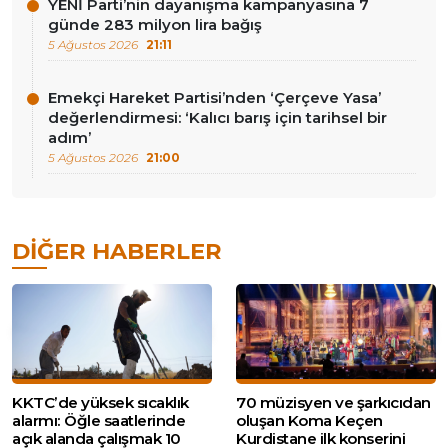
YENİ Parti’nin dayanışma kampanyasına 7
günde 283 milyon lira bağış
5 Ağustos 2026
21:11
Emekçi Hareket Partisi’nden ‘Çerçeve Yasa’
değerlendirmesi: ‘Kalıcı barış için tarihsel bir
adım’
5 Ağustos 2026
21:00
DIĞER HABERLER
KKTC’de yüksek sıcaklık
70 müzisyen ve şarkıcıdan
alarmı: Öğle saatlerinde
oluşan Koma Keçen
açık alanda çalışmak 10
Kurdistane ilk konserini