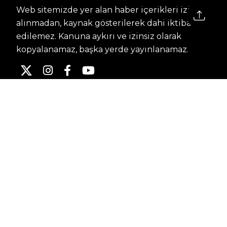
Web sitemizde yer alan haber içerikleri izin
alınmadan, kaynak gösterilerek dahi iktibas
edilemez. Kanuna aykırı ve izinsiz olarak
kopyalanamaz, başka yerde yayınlanamaz.
HABERLER
Dünya – Diplomasi
Kültür Sanat
Ekonomi – Emek
Bilim & Teknoloji
Spor