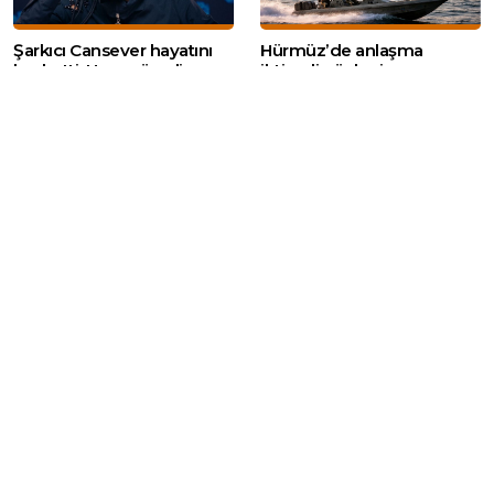
Şarkıcı Cansever hayatını
Hürmüz’de anlaşma
kaybetti: Uzun süredir
ihtimali güçleniyor, savaşın
tedavi görüyordu
bitişi belirsiz: İran’dan
ABD’ye yeni şartlar
Amedspor’un gol kralı
YENİ Parti’nin Kırıkkale İl
Diagne TFF 1. Lig’e
Başkanlığı yönetim
dönüyor: Yeni takımı belli
kadrosu belli oldu
oluyor