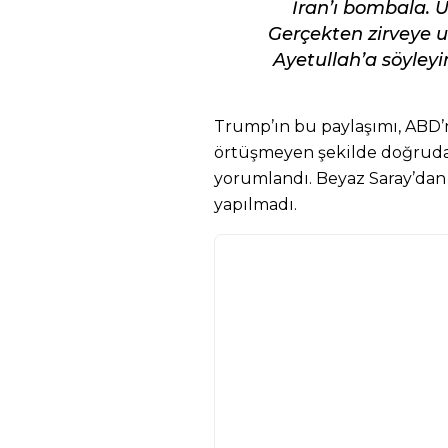
İran’ı bombala. Ü
Gerçekten zirveye ul
Ayetullah’a söyleyi
Trump’ın bu paylaşımı, ABD’n
örtüşmeyen şekilde doğrudan
yorumlandı. Beyaz Saray’dan
yapılmadı.