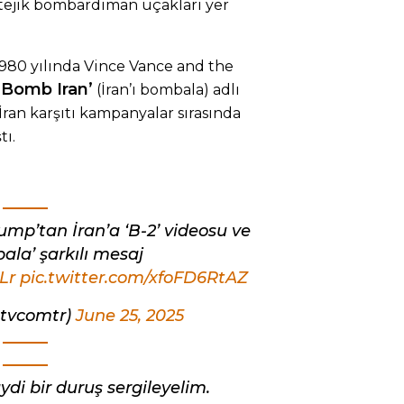
ratejik bombardıman uçakları yer
980 yılında Vince Vance and the
‘Bomb Iran’
(İran’ı bombala) adlı
 İran karşıtı kampanyalar sırasında
tı.
p’tan İran’a ‘B-2’ videosu ve
bala’ şarkılı mesaj
Lr
pic.twitter.com/xfoFD6RtAZ
etvcomtr)
June 25, 2025
ydi bir duruş sergileyelim.