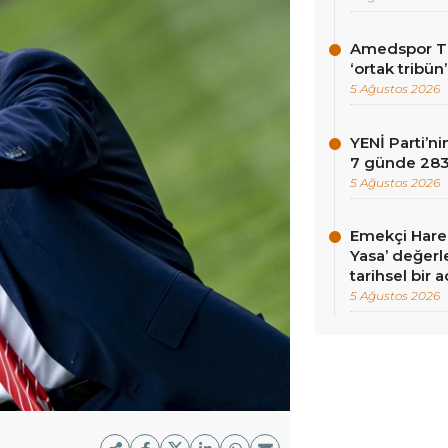
Amedspor Tar
‘ortak tribün
5 Ağustos 2026
YENİ Parti’
7 günde 283 
5 Ağustos 2026
Emekçi Harek
Yasa’ değerle
tarihsel bir 
5 Ağustos 2026