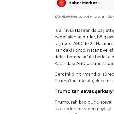
Haber Merkezi
YAYINLANMA:
GÜ
25 HAZIRAN 2025 11:11
İsrail’in 13 Haziran’da başlattı
hedef alan saldırılar, bölges
taşırken, ABD de 22 Haziran’
İran’daki Fordo, Natanz ve İsf
delici bombalar’ ile hedef ald
Katar’daki ABD üssüne saldır
Gerginliğin tırmandığı süre
Trump’tan dikkat çekici bir 
Trump’tan savaş şarkısıy
Trump, sahibi olduğu sosyal
üzerinden bir video paylaşt