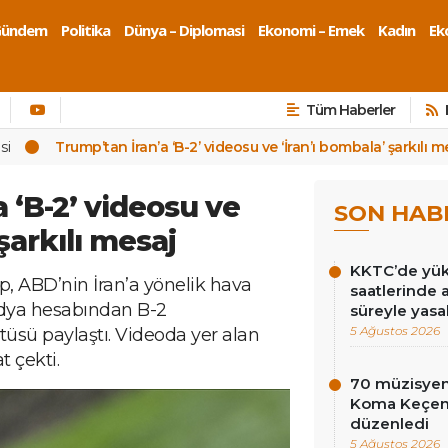
Gündem
Politika
Dünya – Diplomasi
Ekonomi – Emek
Kadın
Eko
Tüm Haberler
si
Trump’tan İran’a ‘B-2’ videosu ve ‘İran’ı bombala’ şarkılı m
 ‘B-2’ videosu ve
SON HAB
şarkılı mesaj
KKTC’de yüks
 ABD’nin İran’a yönelik hava
saatlerinde 
medya hesabından B-2
süreyle yasa
5 Ağustos 2026
sü paylaştı. Videoda yer alan
t çekti.
70 müzisyen
Koma Keçen 
düzenledi
5 Ağustos 2026