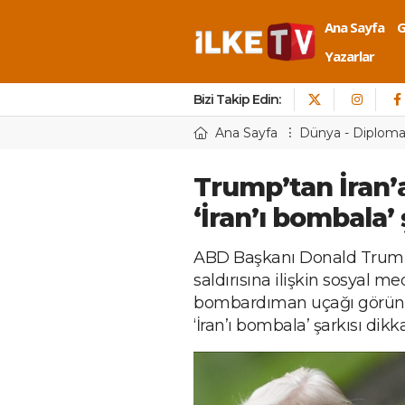
Ana Sayfa
Yazarlar
Bizi Takip Edin:
Ana Sayfa
Dünya - Diploma
Trump’tan İran’a
‘İran’ı bombala’ 
ABD Başkanı Donald Trump,
saldırısına ilişkin sosyal 
bombardıman uçağı görüntü
‘İran’ı bombala’ şarkısı dikka