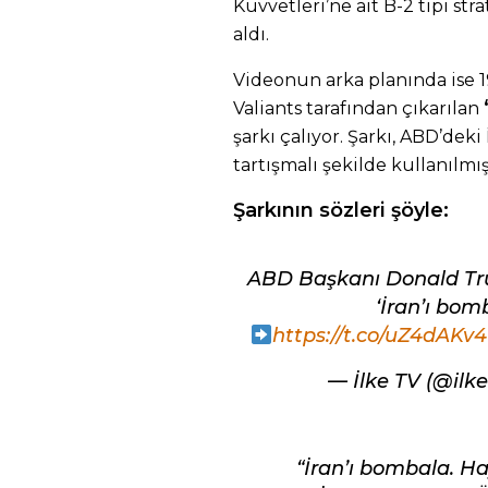
Kuvvetleri’ne ait B-2 tipi st
aldı.
Videonun arka planında ise 1
Valiants tarafından çıkarılan
şarkı çalıyor. Şarkı, ABD’deki
tartışmalı şekilde kullanılmış
Şarkının sözleri şöyle:
ABD Başkanı Donald Trum
‘İran’ı bom
https://t.co/uZ4dAKv4
— İlke TV (@ilk
“İran’ı bombala. Ha