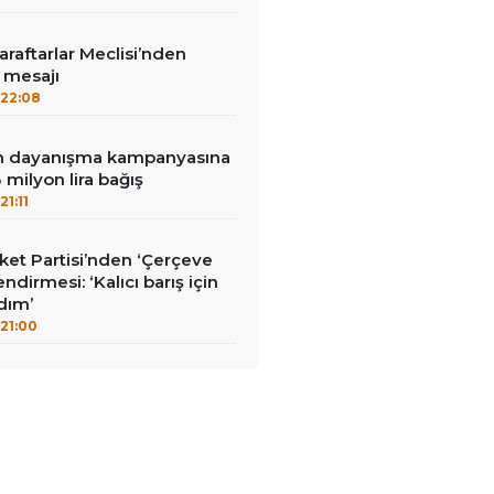
aftarlar Meclisi’nden
’ mesajı
22:08
nin dayanışma kampanyasına
milyon lira bağış
21:11
et Partisi’nden ‘Çerçeve
ndirmesi: ‘Kalıcı barış için
adım’
21:00