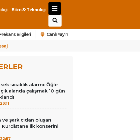
loji
Bilim & Teknoloji
Frekans Bilgileri
Canlı Yayın
esaj
ERLER
ek sıcaklık alarmı: Öğle
açık alanda çalışmak 10 gün
klandı
23:11
 ve şarkıcıdan oluşan
Kurdistane ilk konserini
22:57