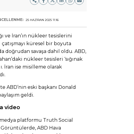
NCELLENME:
25 HAZIRAN 2025 11:16
ğı ve İran’ın nükleer tesislerini
el çatışmayı küresel bir boyuta
da doğrudan savaşa dahil oldu. ABD,
ahan’daki nükleer tesisleri ‘sığınak
ı. İran ise misilleme olarak
dı.
çte ABD’nin eski başkanı Donald
paylaşım geldi.
la video
 medya platformu Truth Social
ı. Görüntülerde, ABD Hava