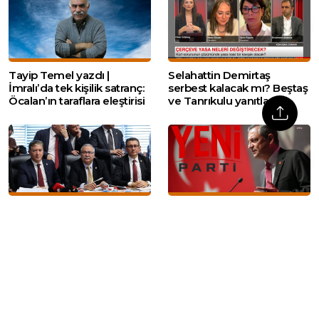
Tayip Temel yazdı |
Selahattin Demirtaş
İmralı’da tek kişilik satranç:
serbest kalacak mı? Beştaş
Öcalan’ın taraflara eleştirisi
ve Tanrıkulu yanıtladı
YENİ Parti’li Murat Emir
YENİ Parti’nin dayanışma
‘Geçmişte nerdesysek
kampanyasında bağış 300
oradayız’ dedi, İYİ Parti’den
milyon lirayı aştı
tepki geldi