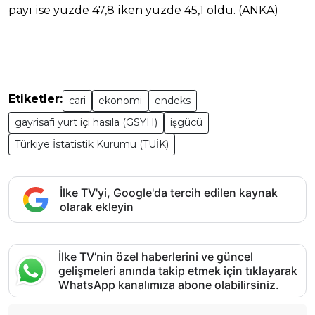
payı ise yüzde 47,8 iken yüzde 45,1 oldu. (ANKA)
Etiketler:
cari
ekonomi
endeks
gayrisafi yurt içi hasıla (GSYH)
işgücü
Türkiye İstatistik Kurumu (TÜİK)
İlke TV'yi, Google'da tercih edilen kaynak
olarak ekleyin
İlke TV’nin özel haberlerini ve güncel
gelişmeleri anında takip etmek için tıklayarak
WhatsApp kanalımıza abone olabilirsiniz.