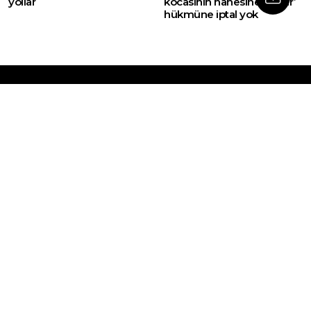
yollar
kocasının hanesine taşınır’
hükmüne iptal yok
Web sitemizde yer alan haber içerikleri izin
alınmadan, kaynak gösterilerek dahi iktibas
edilemez. Kanuna aykırı ve izinsiz olarak
kopyalanamaz, başka yerde yayınlanamaz.
HABERLER