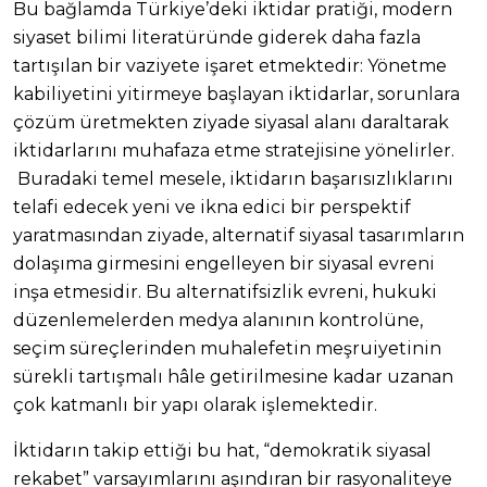
Bu bağlamda Türkiye’deki iktidar pratiği, modern
siyaset bilimi literatüründe giderek daha fazla
tartışılan bir vaziyete işaret etmektedir: Yönetme
kabiliyetini yitirmeye başlayan iktidarlar, sorunlara
çözüm üretmekten ziyade siyasal alanı daraltarak
iktidarlarını muhafaza etme stratejisine yönelirler.
Buradaki temel mesele, iktidarın başarısızlıklarını
telafi edecek yeni ve ikna edici bir perspektif
yaratmasından ziyade, alternatif siyasal tasarımların
dolaşıma girmesini engelleyen bir siyasal evreni
inşa etmesidir. Bu alternatifsizlik evreni, hukuki
düzenlemelerden medya alanının kontrolüne,
seçim süreçlerinden muhalefetin meşruiyetinin
sürekli tartışmalı hâle getirilmesine kadar uzanan
çok katmanlı bir yapı olarak işlemektedir.
İktidarın takip ettiği bu hat, “demokratik siyasal
rekabet” varsayımlarını aşındıran bir rasyonaliteye