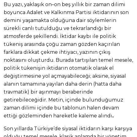
Bu yazı, yaklaşık on–on beş yıllık bir zaman dilimi
boyunca Adalet ve Kalkınma Partisi iktidarının son
demini yaşamakta olduğuna dair söylemlerin
sürekli canlı tutulduğu ve tekrarlandığı bir
atmosferde şekillendi. İktidar kaybı ile politik
tükeniş arasında çoğu zaman gözden kaçırılan
farklara dikkat çekme ihtiyacı, yazının çıkış
noktasını oluşturdu. Burada tartışılan temel mesele,
politik tükenişin iktidarın otomatik olarak el
değiştirmesine yol açmayabileceği; aksine, siyasal
alanın tamamına yayılan daha derin (hatta daha
travmatik) bir aşınmayı beraberinde
getirebileceğidir. Metin, içinde bulunduğumuz
zaman dilimi içinde bu tablonun halen devam
.
ettiği gözleminden hareketle kaleme alındı
Son yıllarda Türkiye’de siyasal iktidarın karşı karşıya
olduğu temel mesele, klasik anlamda bir yönetim