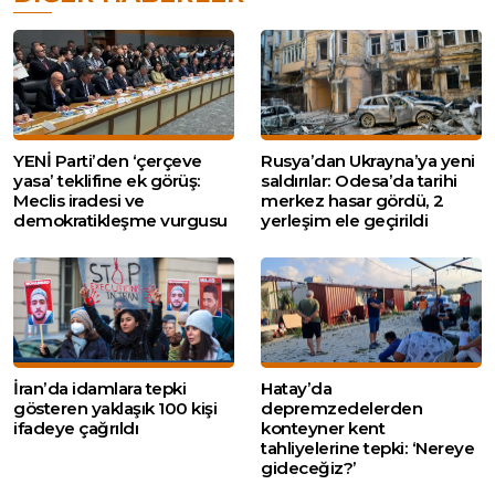
YENİ Parti’den ‘çerçeve
Rusya’dan Ukrayna’ya yeni
yasa’ teklifine ek görüş:
saldırılar: Odesa’da tarihi
Meclis iradesi ve
merkez hasar gördü, 2
demokratikleşme vurgusu
yerleşim ele geçirildi
İran’da idamlara tepki
Hatay’da
gösteren yaklaşık 100 kişi
depremzedelerden
ifadeye çağrıldı
konteyner kent
tahliyelerine tepki: ‘Nereye
gideceğiz?’