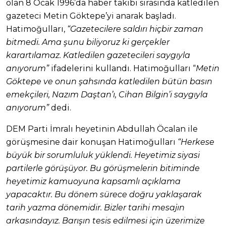
olan 8 Ocak 1996’da haber takibi sırasında katledilen
gazeteci Metin Göktepe’yi anarak başladı.
Hatimoğulları,
“Gazetecilere saldırı hiçbir zaman
bitmedi. Ama şunu biliyoruz ki gerçekler
karartılamaz. Katledilen gazetecileri saygıyla
anıyorum”
ifadelerini kullandı. Hatimoğulları “
Metin
Göktepe ve onun şahsında katledilen bütün basın
emekçileri, Nazım Daştan’ı, Cihan Bilgin’i saygıyla
anıyorum”
dedi.
DEM Parti İmralı heyetinin Abdullah Öcalan ile
görüşmesine dair konuşan Hatimoğulları
“Herkese
büyük bir sorumluluk yüklendi. Heyetimiz siyasi
partilerle görüşüyor. Bu görüşmelerin bitiminde
heyetimiz kamuoyuna kapsamlı açıklama
yapacaktır. Bu dönem sürece doğru yaklaşarak
tarih yazma dönemidir. Bizler tarihi mesajın
arkasındayız. Barışın tesis edilmesi için üzerimize