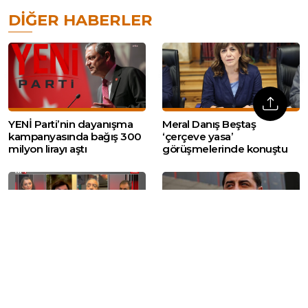
DIĞER HABERLER
YENİ Parti’nin dayanışma
Meral Danış Beştaş
kampanyasında bağış 300
‘çerçeve yasa’
milyon lirayı aştı
görüşmelerinde konuştu
Sezgin Tanrıkulu’ndan
‘Çerçeve yasa’
‘Çerçeve Yasa’ mesajı:
görüşmelerinde DEM Parti
‘Üzerimize düşen
ile YENİ Parti arasında
sorumluluk neyse
‘Selahattin Demirtaş’
eleştirilerimize rağmen
gerginliği