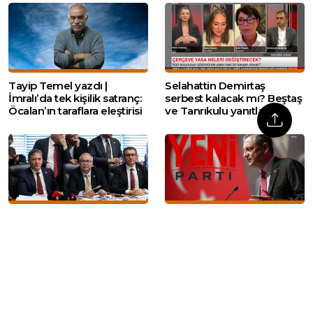
Tayip Temel yazdı |
Selahattin Demirtaş
İmralı’da tek kişilik satranç:
serbest kalacak mı? Beştaş
Öcalan’ın taraflara eleştirisi
ve Tanrıkulu yanıtladı
YENİ Parti’li Murat Emir
YENİ Parti’nin dayanışma
‘Geçmişte nerdesysek
kampanyasında bağış 300
oradayız’ dedi, İYİ Parti’den
milyon lirayı aştı
tepki geldi