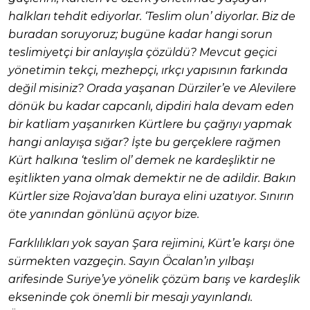
halkları tehdit ediyorlar. ‘Teslim olun’ diyorlar. Biz de
buradan soruyoruz; bugüne kadar hangi sorun
teslimiyetçi bir anlayışla çözüldü? Mevcut geçici
yönetimin tekçi, mezhepçi, ırkçı yapısının farkında
değil misiniz? Orada yaşanan Dürziler’e ve Alevilere
dönük bu kadar capcanlı, dipdiri hala devam eden
bir katliam yaşanırken Kürtlere bu çağrıyı yapmak
hangi anlayışa sığar? İşte bu gerçeklere rağmen
Kürt halkına ‘teslim ol’ demek ne kardeşliktir ne
eşitlikten yana olmak demektir ne de adildir. Bakın
Kürtler size Rojava’dan buraya elini uzatıyor. Sınırın
öte yanından gönlünü açıyor bize.
Farklılıkları yok sayan Şara rejimini, Kürt’e karşı öne
sürmekten vazgeçin. Sayın Öcalan’ın yılbaşı
arifesinde Suriye’ye yönelik çözüm barış ve kardeşlik
ekseninde çok önemli bir mesajı yayınlandı.