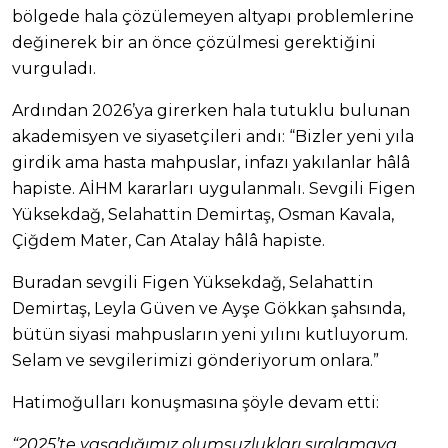
bölgede hala çözülemeyen altyapı problemlerine
değinerek bir an önce çözülmesi gerektiğini
vurguladı.
Ardından 2026’ya girerken hala tutuklu bulunan
akademisyen ve siyasetçileri andı: “Bizler yeni yıla
girdik ama hasta mahpuslar, infazı yakılanlar hâlâ
hapiste. AİHM kararları uygulanmalı. Sevgili Figen
Yüksekdağ, Selahattin Demirtaş, Osman Kavala,
Çiğdem Mater, Can Atalay hâlâ hapiste.
Buradan sevgili Figen Yüksekdağ, Selahattin
Demirtaş, Leyla Güven ve Ayşe Gökkan şahsında,
bütün siyasi mahpusların yeni yılını kutluyorum.
Selam ve sevgilerimizi gönderiyorum onlara.”
Hatimoğulları konuşmasına şöyle devam etti:
“2025’te yaşadığımız olumsuzlukları sıralamaya