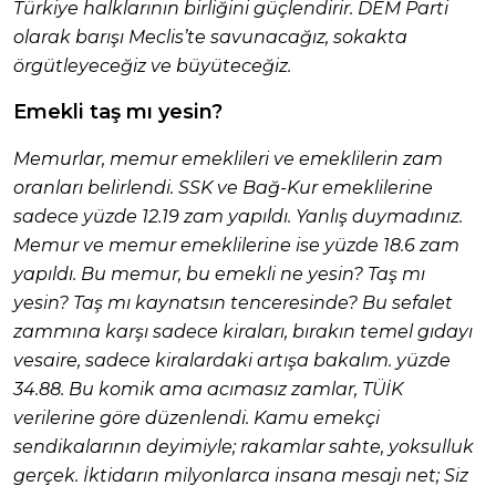
Türkiye halklarının birliğini güçlendirir. DEM Parti
olarak barışı Meclis’te savunacağız, sokakta
örgütleyeceğiz ve büyüteceğiz.
Emekli taş mı yesin?
Memurlar, memur emeklileri ve emeklilerin zam
oranları belirlendi. SSK ve Bağ-Kur emeklilerine
sadece yüzde 12.19 zam yapıldı. Yanlış duymadınız.
Memur ve memur emeklilerine ise yüzde 18.6 zam
yapıldı. Bu memur, bu emekli ne yesin? Taş mı
yesin? Taş mı kaynatsın tenceresinde? Bu sefalet
zammına karşı sadece kiraları, bırakın temel gıdayı
vesaire, sadece kiralardaki artışa bakalım. yüzde
34.88. Bu komik ama acımasız zamlar, TÜİK
verilerine göre düzenlendi. Kamu emekçi
sendikalarının deyimiyle; rakamlar sahte, yoksulluk
gerçek. İktidarın milyonlarca insana mesajı net; Siz