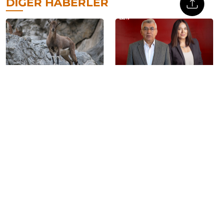
DIĞER HABERLER
Hakkari’de dağ keçilerini
Zübeyir Aydar:
öldürmek için ihale açıldı
‘Görüşlerimiz dikkate
alınarak teklifin
değiştirilmesini bekliyoruz’
Sebahat Tuncel: ‘Kürtler
MHP’li Feti Yıldız Abdullah
mücadeleyi bırakmıyor,
Öcalan’ın çağrısını okudu
araçlarını değiştiriyor’