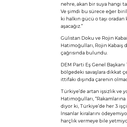
nehre, akan bir suya hangi taş
Ve şimdi bu sürece eğer biril
ki halkın gücü o taşı oradan
aşacağız.”
Gülistan Doku ve Rojin Kaba
Hatimoğulları, Rojin Kabaiş d
çağrısında bulundu.
DEM Parti Eş Genel Başkanı
bölgedeki savaşlara dikkat çek
ittifakı dışında çarenin olma
Türkiye’de artan işsizlik ve
Hatimoğulları, “Rakamlarına
diyor ki, Türkiye’de her 3 işçi
İnsanlar kiralarını ödeyemiy
harçlık vermeye bile yetmiyo