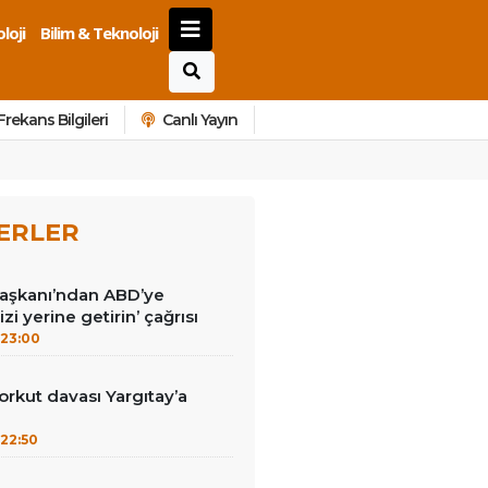
loji
Bilim & Teknoloji
Frekans Bilgileri
Canlı Yayın
ERLER
Başkanı’ndan ABD’ye
izi yerine getirin’ çağrısı
23:00
kut davası Yargıtay’a
22:50