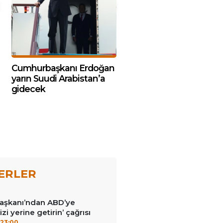
Cumhurbaşkanı Erdoğan
yarın Suudi Arabistan’a
gidecek
ERLER
Başkanı’ndan ABD’ye
izi yerine getirin’ çağrısı
23:00