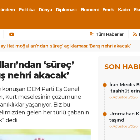
Gündem
Politika
Dünya – Diplomasi
Ekonomi – Emek
Kadın
Eko
Tüm Haberler
lay Hatimoğulları’ndan ‘süreç’ açıklaması: ‘Barış nehri akacak’
ları’ndan ‘süreç’
SON HAB
ış nehri akacak’
İran Meclis 
de konuşan DEM Parti Eş Genel
‘taahhütlerin
rı, Kürt meselesinin çözümüne
6 Ağustos 2026
anıklıklar yaşanıyor. Biz bu
n elimizden gelen her türlü çabanın
Ummahan Kor
k” dedi.
taşındı
6 Ağustos 2026