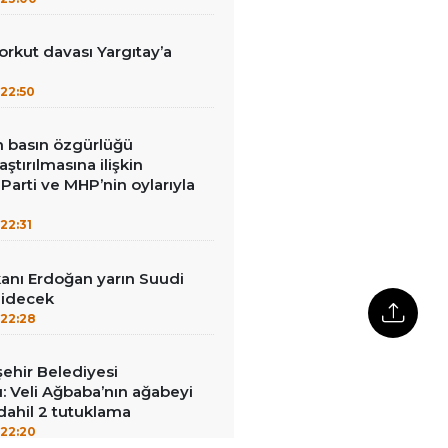
kut davası Yargıtay’a
22:50
in basın özgürlüğü
raştırılmasına ilişkin
Parti ve MHP’nin oylarıyla
22:31
nı Erdoğan yarın Suudi
gidecek
22:28
ehir Belediyesi
: Veli Ağbaba’nın ağabeyi
dahil 2 tutuklama
22:20