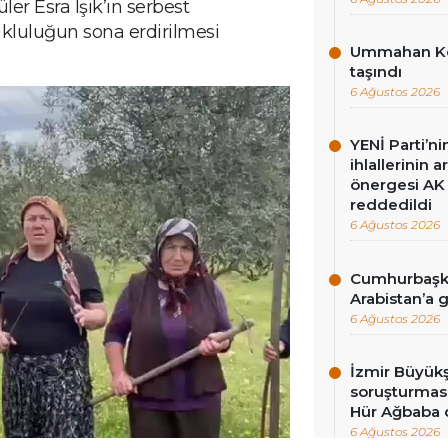
er Esra Işık’ın serbest
tukluluğun sona erdirilmesi
Ummahan Kor
taşındı
6 Ağustos 2026
YENİ Parti’n
ihlallerinin a
önergesi AK 
reddedildi
6 Ağustos 2026
Cumhurbaşka
Arabistan’a 
6 Ağustos 2026
İzmir Büyükş
soruşturması
Hür Ağbaba 
6 Ağustos 2026