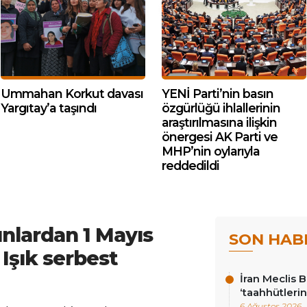
Ummahan Korkut davası
YENİ Parti’nin basın
Yargıtay’a taşındı
özgürlüğü ihlallerinin
araştırılmasına ilişkin
önergesi AK Parti ve
MHP’nin oylarıyla
reddedildi
nlardan 1 Mayıs
SON HAB
 Işık serbest
İran Meclis 
‘taahhütlerin
6 Ağustos 2026