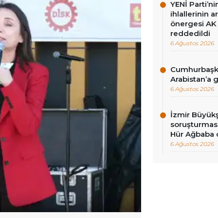
YENİ Parti’n
ihlallerinin a
önergesi AK 
reddedildi
6 Ağustos 2026
Cumhurbaşka
Arabistan’a 
6 Ağustos 2026
İzmir Büyükş
soruşturması
Hür Ağbaba 
6 Ağustos 2026