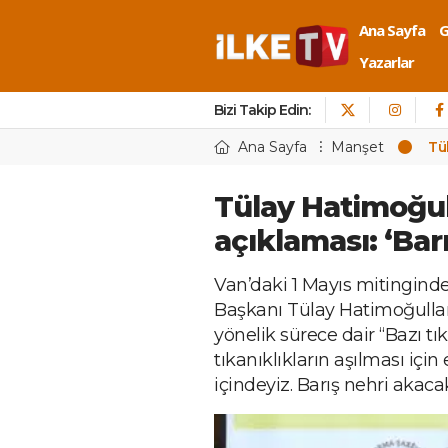
Ana Sayfa
Yazarlar
Bizi Takip Edin:
Ana Sayfa
Manşet
Tü
Tülay Hatimoğul
açıklaması: ‘Bar
Van’daki 1 Mayıs mitingin
Başkanı Tülay Hatimoğulla
yönelik sürece dair “Bazı tık
tıkanıklıkların aşılması içi
içindeyiz. Barış nehri akaca