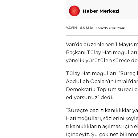
Haber Merkezi
YAYINLANMA:
1 MAYIS 2026 20:46
Van’da düzenlenen 1 Mayıs m
Başkanı Tülay Hatimoğullar
yönelik yürütülen sürece de
Tülay Hatimoğulları, “Süreç k
Abdullah Öcalan’ın İmralı’dan
Demokratik Toplum süreci ba
ediyorsunuz” dedi.
“Süreçte bazı tıkanıklıklar y
Hatimoğulları, sözlerini şöyl
tıkanıklıkların aşılması için
içindeyiz. Şu çok net bilinmel