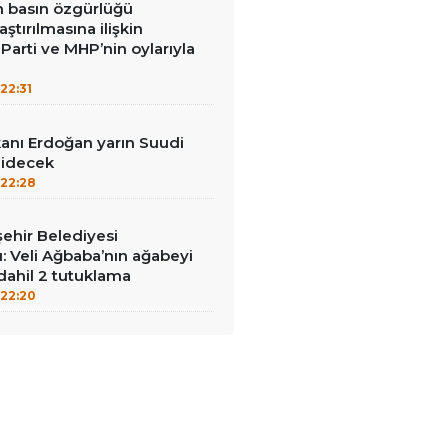
in basın özgürlüğü
raştırılmasına ilişkin
Parti ve MHP’nin oylarıyla
22:31
nı Erdoğan yarın Suudi
gidecek
22:28
ehir Belediyesi
: Veli Ağbaba’nın ağabeyi
dahil 2 tutuklama
22:20