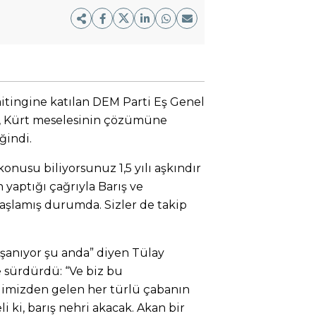
itingine katılan DEM Parti Eş Genel
ı, Kürt meselesinin çözümüne
ğindi.
onusu biliyorsunuz 1,5 yılı aşkındır
 yaptığı çağrıyla Barış ve
şlamış durumda. Sizler de takip
aşanıyor şu anda” diyen Tülay
e sürdürdü: “Ve biz bu
 elimizden gelen her türlü çabanın
i ki, barış nehri akacak. Akan bir